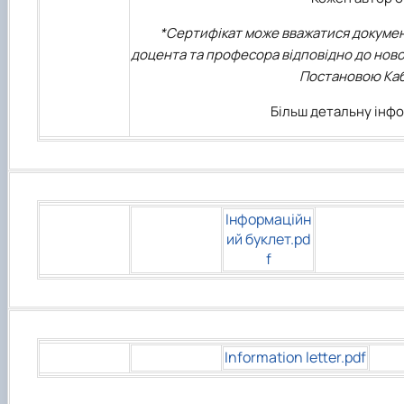
*Сертифікат може вважатися докумен
доцента та професора відповідно до нов
Постановою Кабі
Більш детальну інф
Інформаційн
ий буклет.pd
f
Information letter.pdf