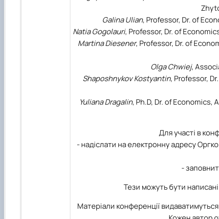
Zhyto
Galina Ulian
, Professor, Dr. of Ec
Natia Gogolauri
, Professor, Dr. of Economi
Martina Diesener
, Professor, Dr. of Econ
Olga Chwiej
, Associ
Shaposhnykov Kostyantin
, Professor, D
Yuliana Dragalin
, Ph.D, Dr. of Economics, 
Для участі в кон
- надіслати на електронну адресу Оргко
- заповнит
Тези можуть бути написан
Матеріали конференції видаватимуться у
Кожен автор о