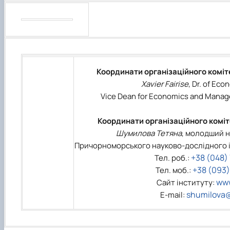
Координати організаційного коміте
Xavier Fairise
, Dr. of Eco
Vice Dean for Economics and Manag
Координати організаційного коміте
Шумилова Тетяна
, молодший н
Причорноморського науково-дослідного і
+38 (048)
Тел. роб.:
+38 (093)
Тел. моб.:
www
Сайт інституту:
shumilova@
E-mail: