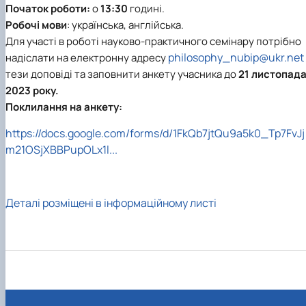
Початок роботи
:
о
13:30
годині.
Робочі мови
:
українська, англійська.
Для участі в роботі науково-практичного семінару потрібно
philosophy_nubip@ukr.net
надіслати на електронну адресу
тези доповіді та заповнити анкету учасника до
21 листопад
2023 року.
Поклилання на анкету:
https://docs.google.com/forms/d/1FkQb7jtQu9a5k0_Tp7FvJj
m21OSjXBBPupOLx1l...
Деталі розміщені в інформаційному листі