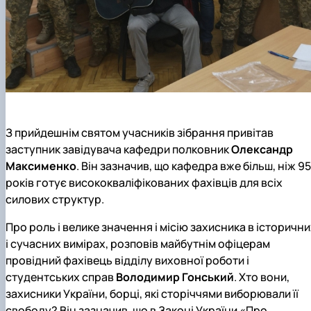
З прийдешнім святом учасників зібрання привітав
заступник завідувача кафедри полковник
Олександр
Максименко
. Він зазначив, що кафедра вже більш, ніж 95
років готує висококваліфікованих фахівців для всіх
силових структур.
Про роль і велике значення і місію захисника в історичн
і сучасних вимірах, розповів майбутнім офіцерам
провідний фахівець відділу виховної роботи і
студентських справ
Володимир Гонський
. Хто вони,
захисники України, борці, які сторіччями виборювали її
свободу? Він зазначив, що в Законі України «Про