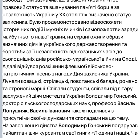
правовий статус та вшанування пам’яті борців за
незалежність України у XX столітті» визначено статус
захисника. Було продемонстровано відеосюжети
історичних подій і мужніх вчинків і самопожертви зарад
майбутнього нашої країни, на екрані ожили образи
визначних діячів українського державотворення та
боротьби за її незалежність від козацьких часів до
сьогоднішніх днів російсько-української війни на Сході.
А далі відбувся розкішний флешмоб військово-
патріотичних пісень з нагоди Дня захисника України.
Лунали козацькі, стрілецькі, повстанські балади, романс
та стройові марші. Співали студенти, співали під гітару
заслужений діяч мистецтв України Володимир Гонський,
доктор сільськогосподарських наук, професор
Василь
Лопушняк
.
Василь Іванович
також поділився з
присутніми своїми думками та спогадами на цю тему.
На завершення дійства
Володимир Гонський
подарував
найактивнішим курсантам свої книги «Людина і нація. Ча