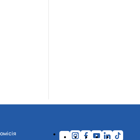
омісія