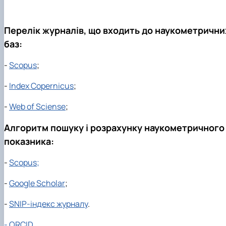
Перелік журналів, що входить до наукометрични
баз:
-
Scopus
;
-
Іndex Copernicus
;
-
Web of Sciense
;
Алгоритм пошуку і розрахунку наукометричного
показника:
-
Scopus
;
-
Google Scholar
;
-
SNIP-індекс журналу
.
-
ORCID