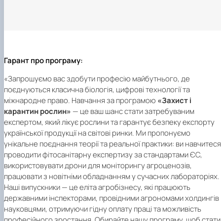
Гарант про програму:
«Запрошуємо вас здобути професію майбутнього, де
поєднуються класична біологія, цифрові технології та
міжнародне право. Навчання за програмою
«Захист і
карантин рослин»
— це ваш шанс стати затребуваним
експертом, який лікує рослини та гарантує безпеку експорту
української продукції на світові ринки. Ми пропонуємо
унікальне поєднання теорії та реальної практики: ви навчитеся
проводити фітосанітарну експертизу за стандартами ЄС,
використовувати дрони для моніторингу агроценозів,
працювати з новітніми обладнанням у сучасних лабораторіях.
Наші випускники — це еліта агробізнесу, які працюють
державними інспекторами, провідними агрономами холдингів 
науковцями, отримуючи гідну оплату праці та можливість
професійного зростання. Обирайте нашу програму, щоб стати