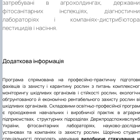
затребувані в агрохолдингах, державни
фітосанітарних інспекціях, діагностични
лабораторіях і компаніях-дистриб'ютора
пестицидів і насіння.
Додаткова інформація
Програма спрямована на професійно-практичну підготовк
фахівців із захисту і карантину рослин з питань комплексно
моніторингу шкідливих організмів і стійкості рослин, екологіч
обґрунтованого й економічно рентабельного захисту рослин в
шкідливих організмів. Складовими освітньо-професійної програ
є проходження навчальних і виробничої практик в аграрни
підприємствах, структурних підрозділах Держпродспоживслуж
України, фітосанітарних лабораторіях, науково-дослідни
установах та компаніях із захисту рослин. Щорічно студен
спеціальності проходять навчання
виробниче стажування н