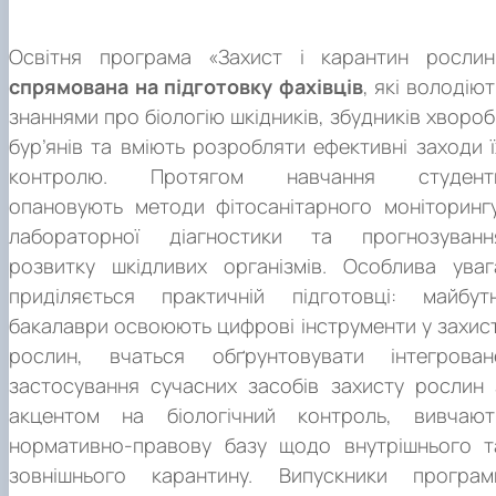
галузі рослинництва, лісового господарства з мето
захисту рослин; інспектор з карантину рослин; 2211.2 
та фітосанітарному моніторингу, де студенти вчатьс
(магістерського) рівня вищої освіти.
дотримання законодавства у сфері захисту та карантин
ентомолог; ентомофітопатолог; 3212 – інспектор із захис
працювати як з традиційними мікроскопічними методами
Освітня програма «Захист і карантин рослин
рослин і забезпечення фітосанітарної безпеки, розробк
рослин.
так і з інноваційними ІТ-рішеннями, включаючи цифров
спрямована на підготовку фахівців
, які володіют
науково-обґрунтованих інтегрованих систем захист
карти забур'яненості та дрони для обстеження посівів
знаннями про біологію шкідників, збудників хвороб 
рослин і контролю їх виконання.
Окрім технологічного аспекту, програма приділяє значн
бур’янів та вміють розробляти ефективні заходи ї
увагу нормативно-правовому забезпеченню: майбутн
контролю. Протягом навчання студент
фахівці детально вивчають міжнародні фітосанітарн
опановують методи фітосанітарного моніторингу
стандарти (МСФЗ), процедури митного контролю т
лабораторної діагностики та прогнозуванн
правила сертифікації продукції, що дозволяє їм успішн
розвитку шкідливих організмів. Особлива уваг
працювати як на агропідприємствах, так і в державни
органах фітосанітарної безпеки, забезпечуючи висок
приділяється практичній підготовці: майбутн
якість урожаю та його відповідність експертним вимогам.
бакалаври освоюють цифрові інструменти у захист
рослин, вчаться обґрунтовувати інтегрован
застосування сучасних засобів захисту рослин 
акцентом на біологічний контроль, вивчают
нормативно-правову базу щодо внутрішнього т
зовнішнього карантину. Випускники програм