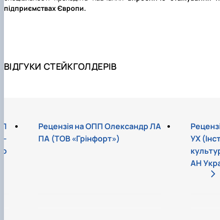
підприємствах Європи.
ВІДГУКИ СТЕЙКГОЛДЕРІВ
ОЛ
Рецензія на ОПП Олександр ЛА
Реценз
о-
ПА (ТОВ «Грінфорт»)
УХ (Ін
ро
культур
АН Укр