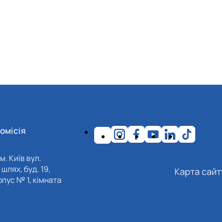
омісія
м. Київ вул.
шлях, буд. 19,
Карта сайт
пус № 1, кімната