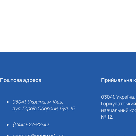
Поштова адреса
Приймальна к
03041, Україна, 
03041, Україна, м. Київ,
Горіхуватський 
вул. Героїв Оборони, буд. 15.
навчальний кор
№ 12.
(044) 527-82-42
rectorat@nubip.edu.ua