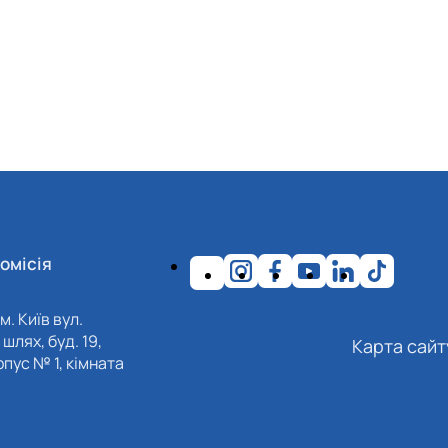
омісія
м. Київ вул.
шлях, буд. 19,
Карта сайт
пус № 1, кімната