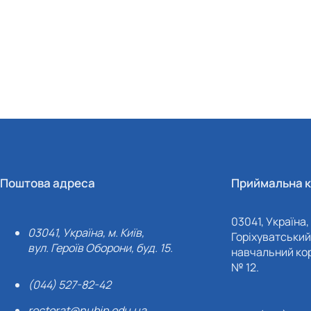
Поштова адреса
Приймальна к
03041, Україна, 
03041, Україна, м. Київ,
Горіхуватський 
вул. Героїв Оборони, буд. 15.
навчальний кор
№ 12.
(044) 527-82-42
rectorat@nubip.edu.ua