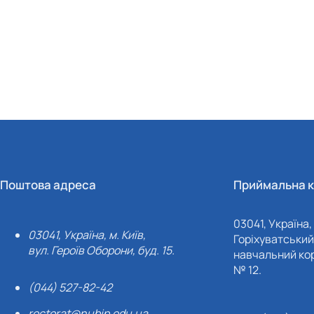
Поштова адреса
Приймальна к
03041, Україна, 
03041, Україна, м. Київ,
Горіхуватський 
вул. Героїв Оборони, буд. 15.
навчальний кор
№ 12.
(044) 527-82-42
rectorat@nubip.edu.ua