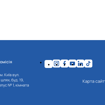
омісія
м. Київ вул.
шлях, буд. 19,
Карта сайт
пус № 1, кімната