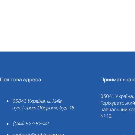
Поштова адреса
Приймальна к
03041, Україна, 
03041, Україна, м. Київ,
Горіхуватський 
вул. Героїв Оборони, буд. 15.
навчальний кор
№ 12.
(044) 527-82-42
rectorat@nubip.edu.ua