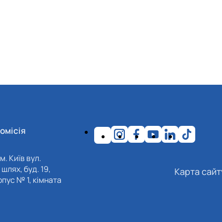
омісія
м. Київ вул.
шлях, буд. 19,
Карта сайт
пус № 1, кімната