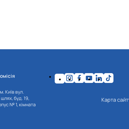
омісія
м. Київ вул.
шлях, буд. 19,
Карта сайт
пус № 1, кімната