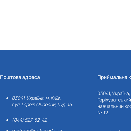
Поштова адреса
Приймальна к
03041, Україна, 
03041, Україна, м. Київ,
Горіхуватський 
вул. Героїв Оборони, буд. 15.
навчальний кор
№ 12.
(044) 527-82-42
rectorat@nubip.edu.ua