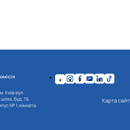
омісія
м. Київ вул.
шлях, буд. 19,
Карта сайт
пус № 1, кімната