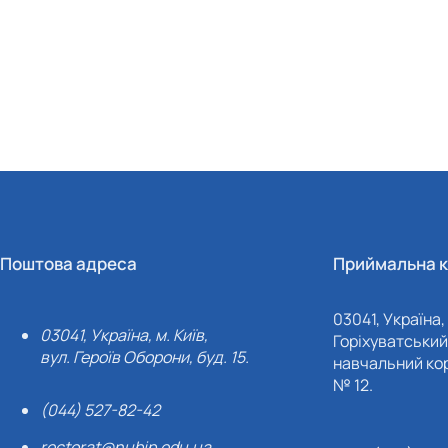
Поштова адреса
Приймальна к
03041, Україна, 
03041, Україна, м. Київ,
Горіхуватський 
вул. Героїв Оборони, буд. 15.
навчальний кор
№ 12.
(044) 527-82-42
rectorat@nubip.edu.ua