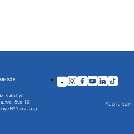
омісія
м. Київ вул.
шлях, буд. 19,
Карта сайт
пус № 1, кімната