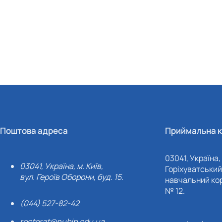
Поштова адреса
Приймальна к
03041, Україна, 
03041, Україна, м. Київ,
Горіхуватський 
вул. Героїв Оборони, буд. 15.
навчальний кор
№ 12.
(044) 527-82-42
rectorat@nubip.edu.ua