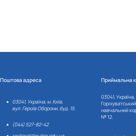
Поштова адреса
Приймальна к
03041, Україна, 
03041, Україна, м. Київ,
Горіхуватський 
вул. Героїв Оборони, буд. 15.
навчальний кор
№ 12.
(044) 527-82-42
rectorat@nubip.edu.ua