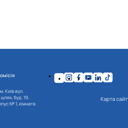
омісія
м. Київ вул.
шлях, буд. 19,
Карта сайт
пус № 1, кімната