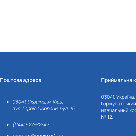
Поштова адреса
Приймальна к
03041, Україна, 
03041, Україна, м. Київ,
Горіхуватський 
вул. Героїв Оборони, буд. 15.
навчальний кор
№ 12.
(044) 527-82-42
rectorat@nubip.edu.ua