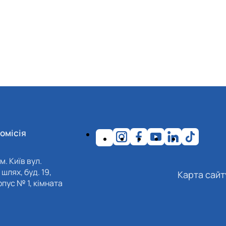
омісія
м. Київ вул.
шлях, буд. 19,
Карта сайт
пус № 1, кімната