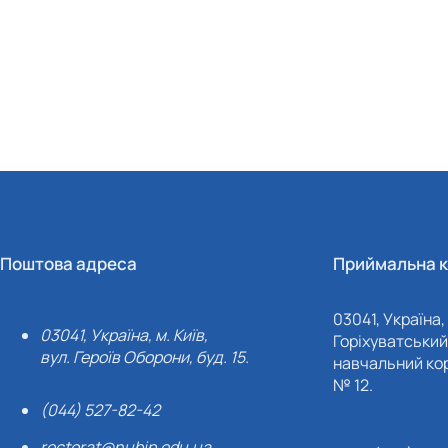
Поштова адреса
Приймальна к
03041, Україна, 
03041, Україна, м. Київ,
Горіхуватський 
вул. Героїв Оборони, буд. 15.
навчальний кор
№ 12.
(044) 527-82-42
rectorat@nubip.edu.ua