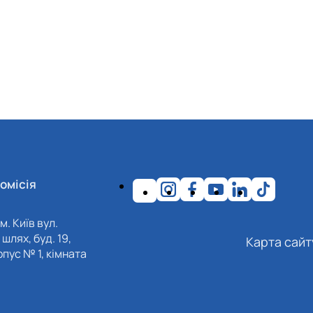
омісія
м. Київ вул.
шлях, буд. 19,
Карта сайт
пус № 1, кімната