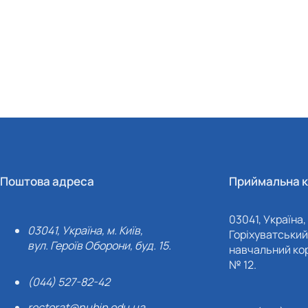
Поштова адреса
Приймальна к
03041, Україна, 
03041, Україна, м. Київ,
Горіхуватський 
вул. Героїв Оборони, буд. 15.
навчальний кор
№ 12.
(044) 527-82-42
rectorat@nubip.edu.ua