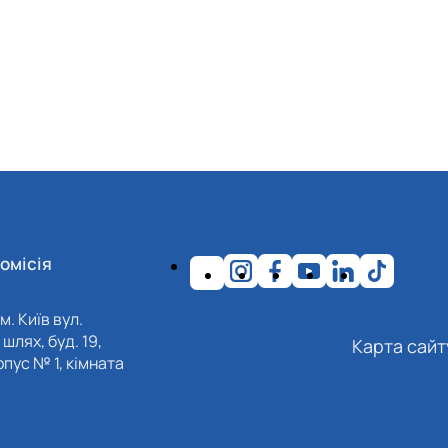
омісія
м. Київ вул.
шлях, буд. 19,
Карта сайт
пус № 1, кімната