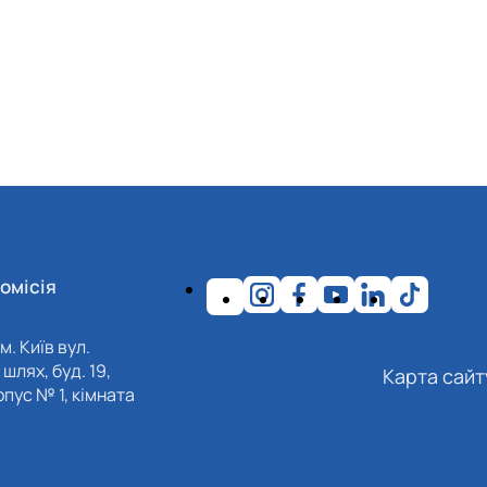
омісія
м. Київ вул.
шлях, буд. 19,
Карта сайт
пус № 1, кімната