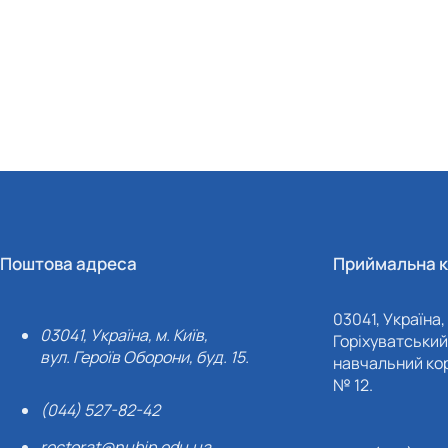
Поштова адреса
Приймальна к
03041, Україна, 
03041, Україна, м. Київ,
Горіхуватський 
вул. Героїв Оборони, буд. 15.
навчальний кор
№ 12.
(044) 527-82-42
rectorat@nubip.edu.ua