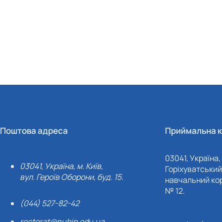
Поштова адреса
Приймальна к
03041, Україна, 
03041, Україна, м. Київ,
Горіхуватський 
вул. Героїв Оборони, буд. 15.
навчальний кор
№ 12.
(044) 527-82-42
rectorat@nubip.edu.ua