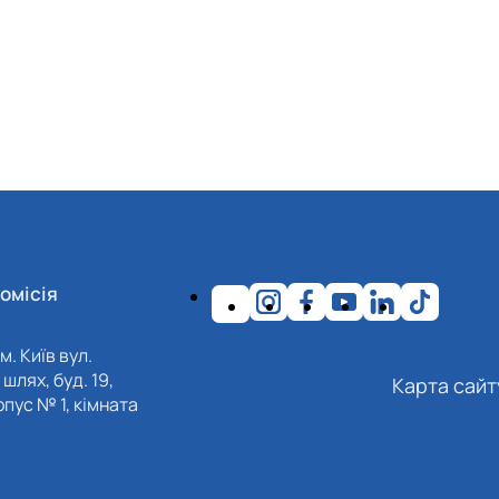
омісія
м. Київ вул.
шлях, буд. 19,
Карта сайт
пус № 1, кімната