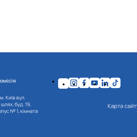
омісія
м. Київ вул.
шлях, буд. 19,
Карта сайт
пус № 1, кімната