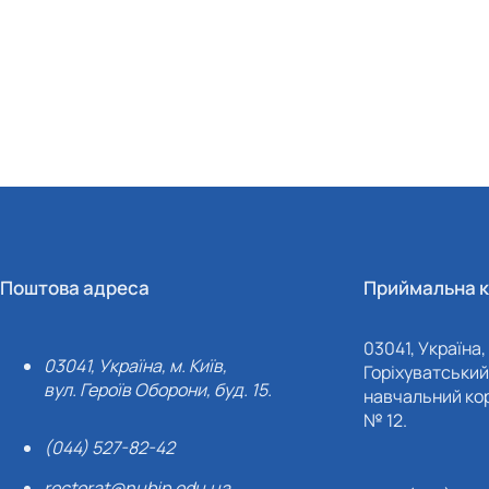
Поштова адреса
Приймальна к
03041, Україна, 
03041, Україна, м. Київ,
Горіхуватський 
вул. Героїв Оборони, буд. 15.
навчальний кор
№ 12.
(044) 527-82-42
rectorat@nubip.edu.ua