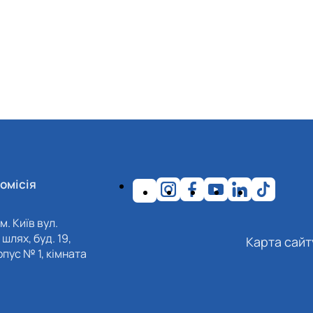
омісія
м. Київ вул.
шлях, буд. 19,
Карта сайт
пус № 1, кімната