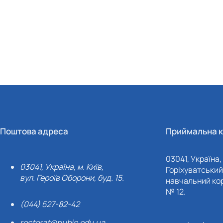
Поштова адреса
Приймальна к
03041, Україна, 
03041, Україна, м. Київ,
Горіхуватський 
вул. Героїв Оборони, буд. 15.
навчальний кор
№ 12.
(044) 527-82-42
rectorat@nubip.edu.ua