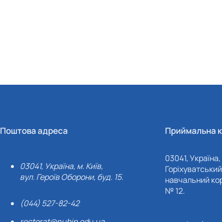
Поштова адреса
Приймальна к
03041, Україна, 
03041, Україна, м. Київ,
Горіхуватський 
вул. Героїв Оборони, буд. 15.
навчальний кор
№ 12.
(044) 527-82-42
rectorat@nubip.edu.ua