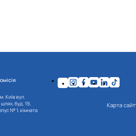
омісія
м. Київ вул.
шлях, буд. 19,
Карта сайт
пус № 1, кімната