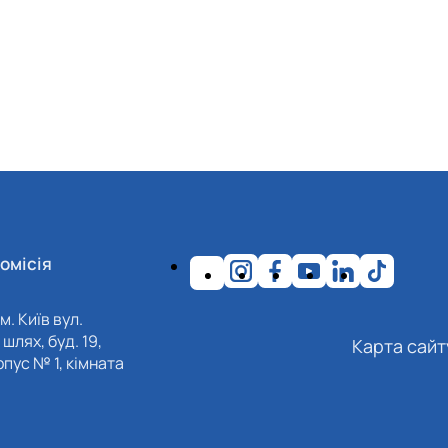
омісія
м. Київ вул.
шлях, буд. 19,
Карта сайт
пус № 1, кімната