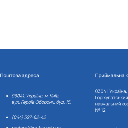
Поштова адреса
Приймальна к
03041, Україна, 
03041, Україна, м. Київ,
Горіхуватський 
вул. Героїв Оборони, буд. 15.
навчальний кор
№ 12.
(044) 527-82-42
rectorat@nubip.edu.ua