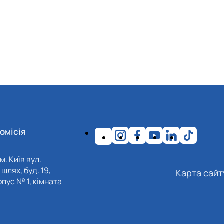
омісія
м. Київ вул.
шлях, буд. 19,
Карта сайт
пус № 1, кімната