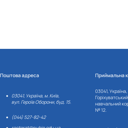
Поштова адреса
Приймальна к
03041, Україна, 
03041, Україна, м. Київ,
Горіхуватський 
вул. Героїв Оборони, буд. 15.
навчальний кор
№ 12.
(044) 527-82-42
rectorat@nubip.edu.ua