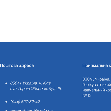
Поштова адреса
Приймальна к
03041, Україна, 
03041, Україна, м. Київ,
Горіхуватський 
вул. Героїв Оборони, буд. 15.
навчальний кор
№ 12.
(044) 527-82-42
rectorat@nubip.edu.ua