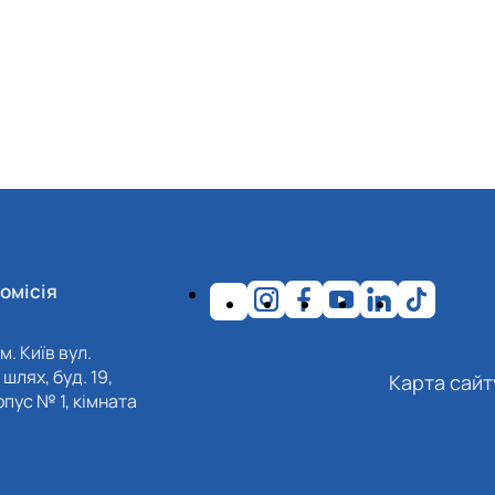
омісія
м. Київ вул.
шлях, буд. 19,
Карта сайт
пус № 1, кімната