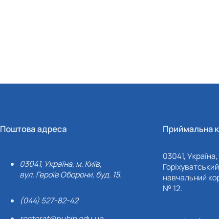
Поштова адреса
Приймальна к
03041, Україна, 
03041, Україна, м. Київ,
Горіхуватський 
вул. Героїв Оборони, буд. 15.
навчальний кор
№ 12.
(044) 527-82-42
rectorat@nubip.edu.ua