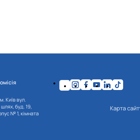
омісія
м. Київ вул.
шлях, буд. 19,
Карта сайт
пус № 1, кімната