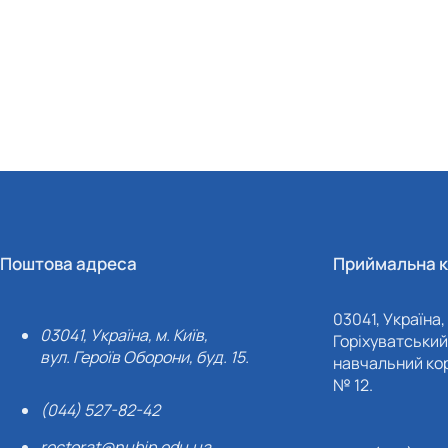
Поштова адреса
Приймальна к
03041, Україна, 
03041, Україна, м. Київ,
Горіхуватський 
вул. Героїв Оборони, буд. 15.
навчальний кор
№ 12.
(044) 527-82-42
rectorat@nubip.edu.ua