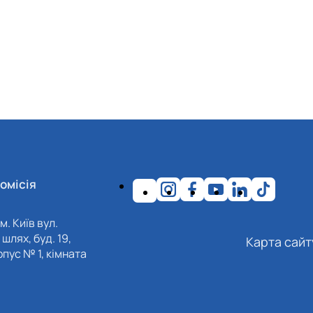
омісія
м. Київ вул.
шлях, буд. 19,
Карта сайт
пус № 1, кімната