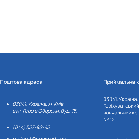
Поштова адреса
Приймальна к
03041, Україна, 
03041, Україна, м. Київ,
Горіхуватський 
вул. Героїв Оборони, буд. 15.
навчальний кор
№ 12.
(044) 527-82-42
rectorat@nubip.edu.ua