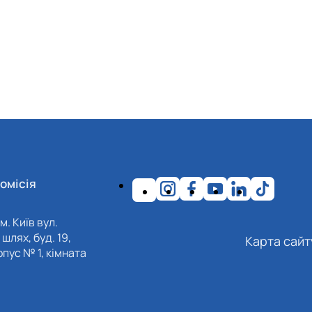
омісія
м. Київ вул.
шлях, буд. 19,
Карта сайт
пус № 1, кімната