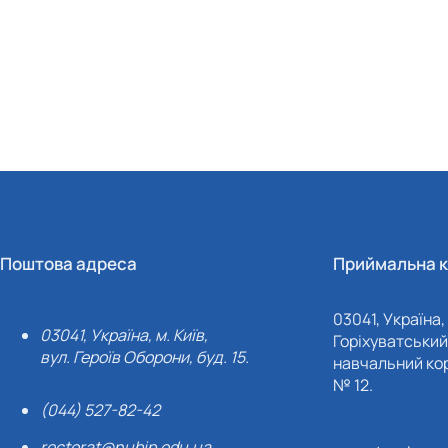
Поштова адреса
Приймальна к
03041, Україна, 
03041, Україна, м. Київ,
Горіхуватський 
вул. Героїв Оборони, буд. 15.
навчальний кор
№ 12.
(044) 527-82-42
rectorat@nubip.edu.ua