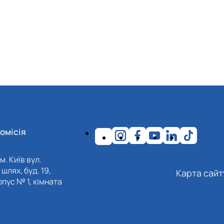
омісія
м. Київ вул.
шлях, буд. 19,
Карта сайт
пус № 1, кімната