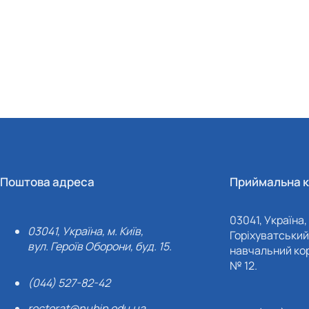
Поштова адреса
Приймальна к
03041, Україна, 
03041, Україна, м. Київ,
Горіхуватський 
вул. Героїв Оборони, буд. 15.
навчальний кор
№ 12.
(044) 527-82-42
rectorat@nubip.edu.ua