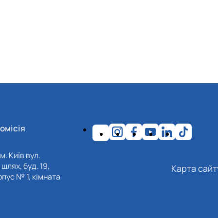
омісія
м. Київ вул.
шлях, буд. 19,
Карта сайт
пус № 1, кімната