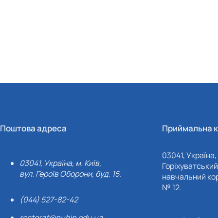
Поштова адреса
Приймальна к
03041, Україна, 
03041, Україна, м. Київ,
Горіхуватський 
вул. Героїв Оборони, буд. 15.
навчальний кор
№ 12.
(044) 527-82-42
rectorat@nubip.edu.ua