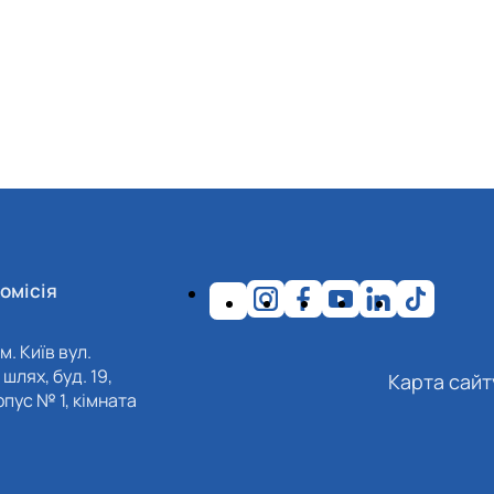
омісія
м. Київ вул.
шлях, буд. 19,
Карта сайт
пус № 1, кімната