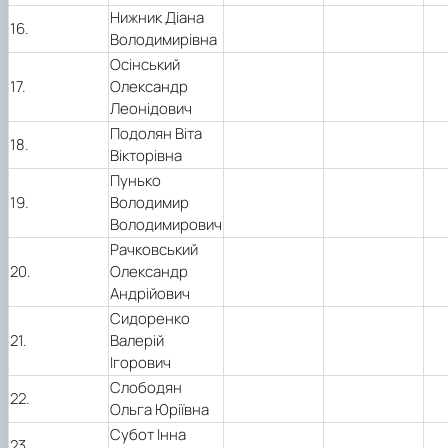
Нижник Діана
16.
Володимирівна
Осінський
17.
Олександр
Леонідович
Подолян Віта
18.
Вікторівна
Пунько
19.
Володимир
Володимирович
Рачковський
20.
Олександр
Андрійович
Сидоренко
21.
Валерій
Ігорович
Слободян
22.
Ольга Юріївна
Субот Інна
23.