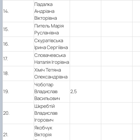
Падалка
14.
Андріана
Вікторівна
Питель Марія
15.
Русланівна
Скуратівська
16.
Ірина Сергіївна
Словачевська
17.
Наталія Ігорівна
Хіміч Тетяна
18.
Олександрівна
Чоботар
19.
Владислав
2,5
Васильович
Шкребтій
20.
Владислав
Ігорович
Якобчук
21.
Вікторія