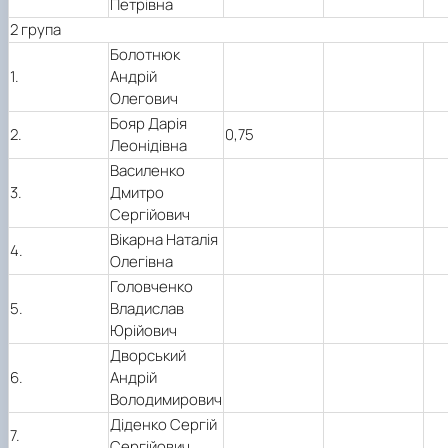
Петрівна
2 група
Болотнюк
1.
Андрій
Олегович
Бояр Дарія
2.
0,75
Леонідівна
Василенко
3.
Дмитро
Сергійович
Вікарна Наталія
4.
Олегівна
Головченко
5.
Владислав
Юрійович
Дворський
6.
Андрій
Володимирович
Діденко Сергій
7.
Сергійович