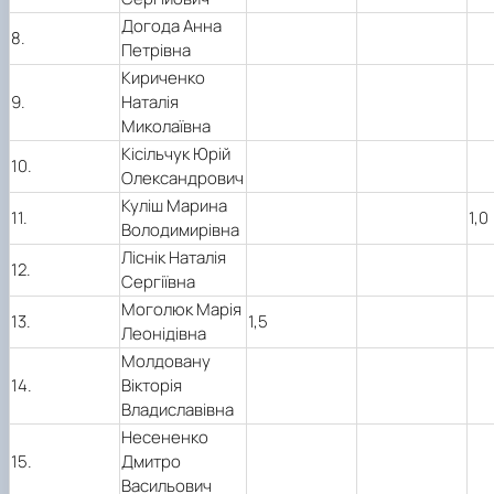
Догода Анна
8.
Петрівна
Кириченко
9.
Наталія
Миколаївна
Кісільчук Юрій
10.
Олександрович
Куліш Марина
11.
1,0
Володимирівна
Ліснік Наталія
12.
Сергіївна
Моголюк Марія
13.
1,5
Леонідівна
Молдовану
14.
Вікторія
Владиславівна
Несененко
15.
Дмитро
Васильович