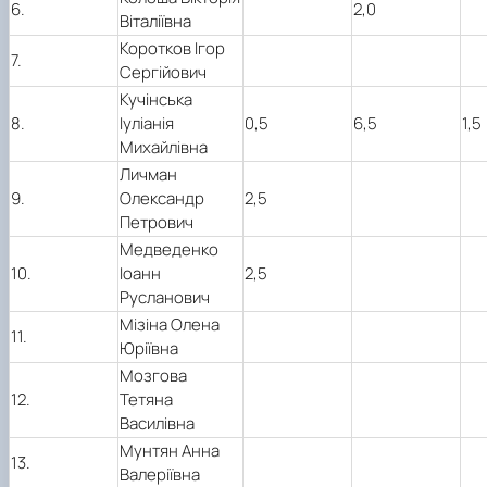
6.
2,0
Віталіївна
Коротков Ігор
7.
Сергійович
Кучінська
8.
Іуліанія
0,5
6,5
1,5
Михайлівна
Личман
9.
Олександр
2,5
Петрович
Медведенко
10.
Іоанн
2,5
Русланович
Мізіна Олена
11.
Юріївна
Мозгова
12.
Тетяна
Василівна
Мунтян Анна
13.
Валеріївна