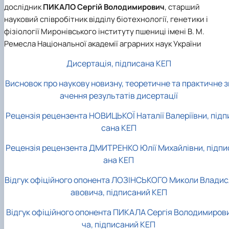
дослідник
ПИКАЛО Сергій Володимирович
, старший
науковий співробітник відділу біотехнології, генетики і
фізіології Миронівського інституту пшениці імені В. М.
Ремесла Національної академії аграрних наук України
Дисертація, підписана КЕП
Висновок про наукову новизну, теоретичне та практичне з
ачення результатів дисертації
Рецензія рецензента НОВИЦЬКОЇ Наталії Валеріївни, підп
сана КЕП
Рецензія рецензента ДМИТРЕНКО Юлії Михайлівни, підпи
ана КЕП
Відгук офіційного опонента ЛОЗІНСЬКОГО Миколи Владис
авовича, підписаний КЕП
Відгук офіційного опонента ПИКАЛА Сергія Володимиров
ча, підписаний КЕП