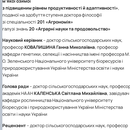
м’якої озимої
Іноземні мови
Їдальні та буфети
Центр вивчення мов
Психологічна підтримка
Біоетична комісія
Рада молодих вчених
Методичні рекомендації, пам'ятки
ЦКНО «Агропромисловий комплекс, лісове і
Доступ до публічної інформації
Наглядова рада
Історія університету
з підвищеним рівнем продуктивності й адаптивності»
,
Працевлаштування
Студентські квитки
Інклюзивне середовище
Наукові видання
садово-паркове господарство, ветеринарна
Наукові школи
Форми документів
Державні закупівлі
Рада роботодавців
Видатні випускники та працівники
поданої на здобуття ступеня доктора філософії
Наука для бізнесу
медицина»
Стартап школа НУБіП України
Патентно-ліцензійна діяльність
Досліднику та автору
Офіційна символіка
Благодійний фонд «Голосіївська ініціатива
Звіт ректора
зі спеціальності
201 «Агрономія»
Обладнання НУБіП України
Звіт про проведення НТЗ
Каталог наукових послуг
Антикорупційні заходи
2020»
Пам'яті захисників України
Наукові журнали НУБіП України
«SEB-2024»
галузі знань
20 «Аграрні науки та продовольство»
Гендерна радниця
Почесні доктори і професори НУБіП України
Уповноважена особа з питань запобігання 
Наукові журнали НУБіП України (English)
«SEB-2025»
Контактна інформація
виявлення корупції
Пресслужба
Науковий керівник
– доктор сільськогосподарських наук,
Пам'ятка про проведення науково-технічни
Університетський кур'єр
Положення про антикорупційного
заходів
професор
КОВАЛИШИНА Ганна Миколаївна
, професор
уповноваженого НУБіП України
Вибори ректора
Порядок планування та організації
Програма розвитку університету «Голосіївсь
Національні нормативно-правові акти
кафедри генетики, селекції і насінництва імені професора М.
проведення НТЗ
ініціатива – 2025»
Нормативно-правові акти НУБіП України
О. Зеленського Національного університету біоресурсів і
Результати науково-технічних заходів
Інформаційні ресурси НАЗК
природокористування України Міністерства освіти і науки
Монографії
Методичні роз’яснення НАЗК
України
Антикорупційні заходи
Голова ради
– доктор сільськогосподарських наук, професор
академік НААН
КАЛЕНСЬКА Світлана Михайлівна
, завідувач
кафедри рослинництва Національного університету
біоресурсів і природокористування України Міністерства
освіти і науки України
Рецензент
– доктор сільськогосподарських наук, професор