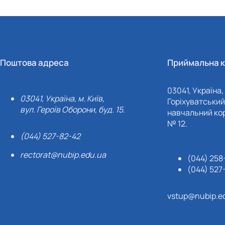
Поштова адреса
Приймальна к
03041, Україна, 
03041, Україна, м. Київ,
Горіхуватський 
вул. Героїв Оборони, буд. 15.
навчальний кор
№ 12.
(044) 527-82-42
rectorat@nubip.edu.ua
(044) 258
(044) 527
vstup@nubip.e