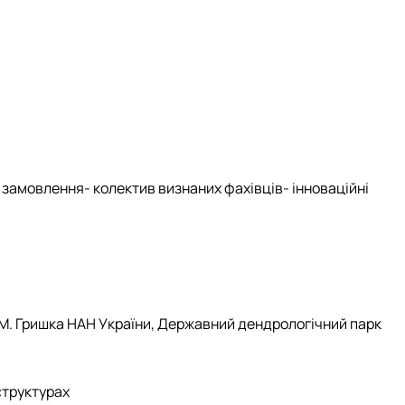
о замовлення
- колектив визнаних фахівців
- інноваційні
М.М. Гришка НАН України, Державний дендрологічний парк
структурах