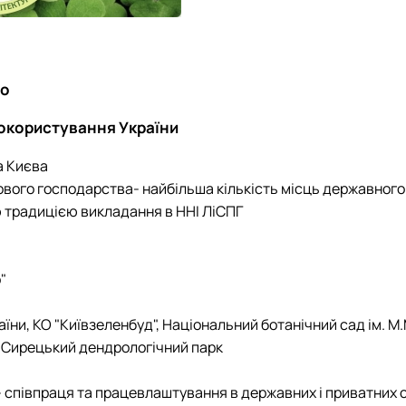
во
докористування України
а Києва
кового господарства
- найбільша кількість місць державног
ю традицією викладання в ННІ ЛіСПГ
"
аїни, КО "Київзеленбуд", Національний ботанічний сад ім. 
ї, Сирецький дендрологічний парк
- співпраця та працевлаштування в державних і приватних 