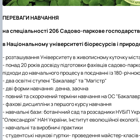
ПЕРЕВАГИ НАВЧАННЯ
на спеціальності 206 Садово-паркове господарст
в Національному університеті біоресурсів і приро
- розташування Університету в живописному куточку міст
- понад 20 років досвіду підготовки фахівців садово-пар
підходи до навчального процесу в поєднанні із 180-річно
- два освітні ступені "Бакалавр" та "Магістр"
- дві форми навчання: денна, заочна
- повний та скорочений терміни навчання на ОС "Бакалавр
- фахові дисципліни з першого курсу навчання
- навчальні бази: ботанічний сад та розсадники НУБіП Укр
"Олександрія" НАН України, Інститут еволюційної екологі
- навчальні та виробничі практики
- студентські наукові гуртки
- проведення майстер-класів