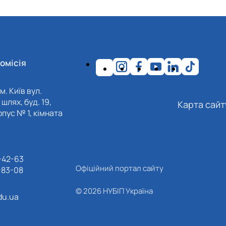
омісія
м. Київ вул.
шлях, буд. 19,
Карта сайт
пус № 1, кімната
-42-63
Офіційний портал сайту
-83-08
© 2026 НУБІП Україна
du.ua