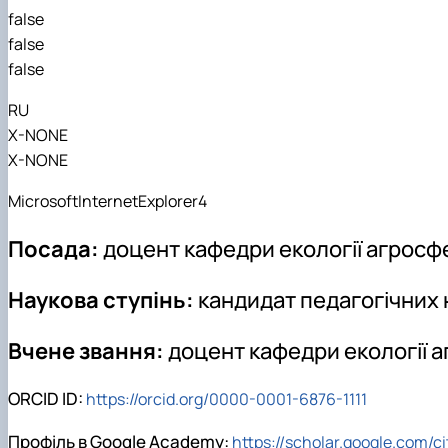
false
false
false
RU
X-NONE
X-NONE
MicrosoftInternetExplorer4
Посада:
доцент кафедри екології агросф
Наукова ступінь:
кандидат педагогічних 
Вчене звання:
доцент кафедри екології 
ORCID ID:
https://orcid.org/0000-0001-6876-1111
Профіль в Google Academy:
https://scholar.google.com