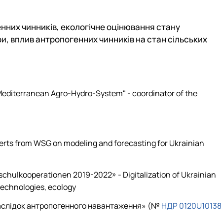
нних чинників, екологічне оцінювання стану
, вплив антропогенних чинників на стан сільських
 Mediterranean Agro-Hydro-System" - coordinator of the
xperts from WSG on modeling and forecasting for Ukrainian
hulkooperationen 2019-2022» - Digitalization of Ukrainian
otechnologies, ecology
внаслідок антропогенного навантаження» (№
НДР 0120U1013