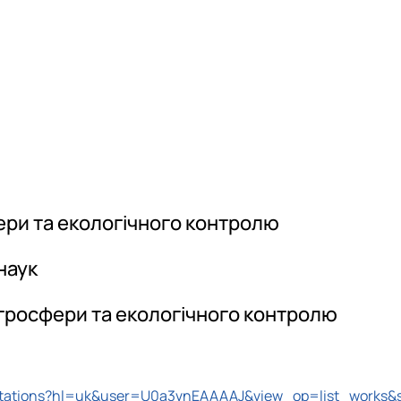
ери та екологічного контролю
наук
агросфери та екологічного контролю
/citations?hl=uk&user=U0a3vnEAAAAJ&view_op=list_works&