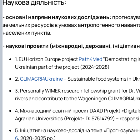
Наукова діяльність:
- основні напрями наукових досліджень:
прогнозува
земельних ресурсів в умовах антропогенного наванта
населених пунктів.
- наукові проекти (міжнародні, державні, ініціативн
1. EU Horizon Europe project
Path4Med
"Demostrating in
Ukrainian part of the project (2024-2028)
2.
CLIMAGRI4Ukraine
– Sustainable food systems in Uk
3. Personally
WIMEK research fellowship grant
for Dr. 
rivers and contribute to the Wageningen CLIMAGRI4Ukr
4. Міжнародний освітній проект
DAAD Projekt
«Digital
Agrarian Universities (Projekt-ID: 57514792) – responsi
5. Ініціативна науково-дослідна тема «Прогнозуван
6
, 2020-2025 рр.)