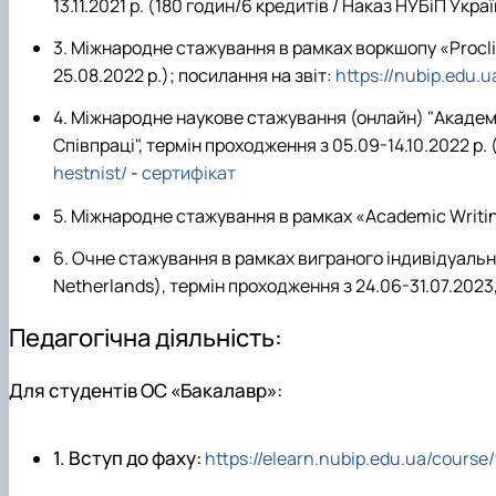
13.11.2021 р. (180 годин/6 кредитів / Наказ НУБіП Україн
3. Міжнародне стажування
в рамках воркшопу «Procli
25.08.2022 р.); посилання на звіт:
https://nubip.edu.
4. Міжнародне наукове стажування (онлайн) "Академ
Співпраці", термін проходження з 05.09-14.10.2022 р
hestnist/
-
сертифікат
5. Міжнародне стажування в рамках «Academic Writing
6. Очне стажування в рамках виграного індивідуально
Netherlands), термін проходження з 24.06-31.07.2023, 
Педагогічна діяльність:
Для студентів ОС «Бакалавр»:
1.
Вступ до фаху:
https://elearn.nubip.edu.ua/course