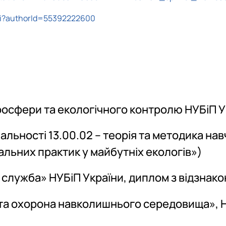
uri?authorId=55392222600
гросфери та екологічного контролю НУБіП 
ціальності 13.00.02 – теорія та методика н
альних практик у майбутніх екологів»)
а служба» НУБіП України, диплом з відзнак
я та охорона навколишнього середовища», 