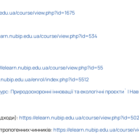
p.edu.ua/course/view.php?id=1675
learn.nubip.edu.ua/course/view.php?id=534
://elearn.nubip.edu.ua/course/view.php?id=55
n.nubip.edu.ua/enrol/index.php?id=5512
урс: Природоохоронні інновації та екологічні проєкти` | Н
ідходи):
https://elearn.nubip.edu.ua/course/view.php?id=50
нтропогенних чинників:
https://elearn.nubip.edu.ua/course/