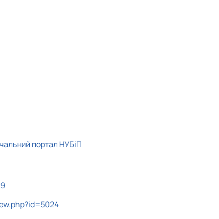
авчальний портал НУБіП
29
view.php?id=5024