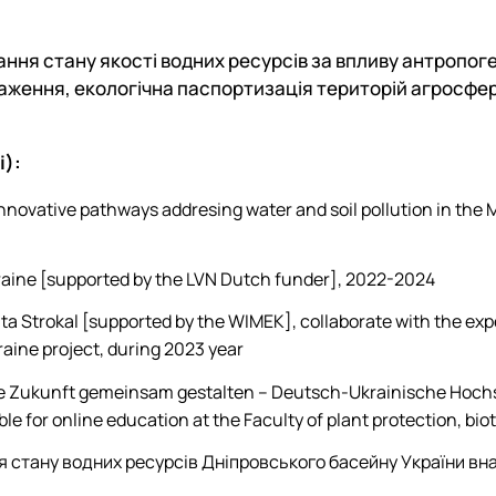
ння стану якості водних ресурсів за впливу антропоге
ження, екологічна паспортизація територій агросфери
і):
novative pathways addresing water and soil pollution in the
raine [supported by the LVN Dutch funder], 2022-2024
Vita Strokal [supported by the WIMEK], collaborate with the e
aine project, during 2023 year
e Zukunft gemeinsam gestalten – Deutsch-Ukrainische Hochsc
ble for online education at the Faculty of plant protection, bi
ня стану водних ресурсів Дніпровського басейну України 