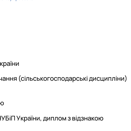
України
авчання (сільськогосподарські дисципліни)
ою
НУБіП України, диплом з відзнакою