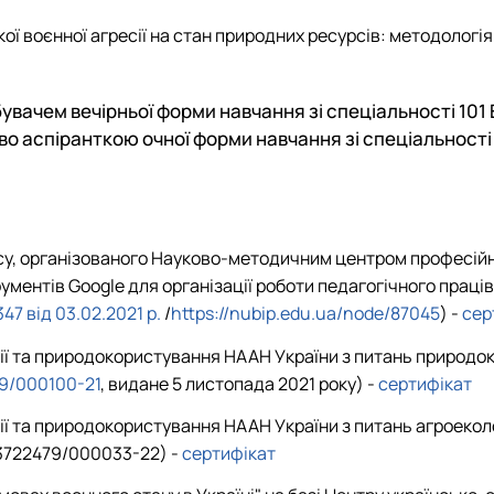
ької воєнної агресії на стан природних ресурсів: методоло
бувачем вечірньої форми навчання зі спеціальності 10
тво аспіранткою очної форми навчання зі спеціальност
су, організованого Науково-методичним центром професійно-
ментів Google для організації роботи педагогічного працівни
7 від 03.02.2021 р.
/
https://nubip.edu.ua/node/87045
) -
сер
ії та природокористування НААН України з питань природокор
79/000100-21
, видане 5 листопада 2021 року) -
сертифікат
гії та природокористування НААН України з питань агроекол
13722479/000033-22) -
сертифікат