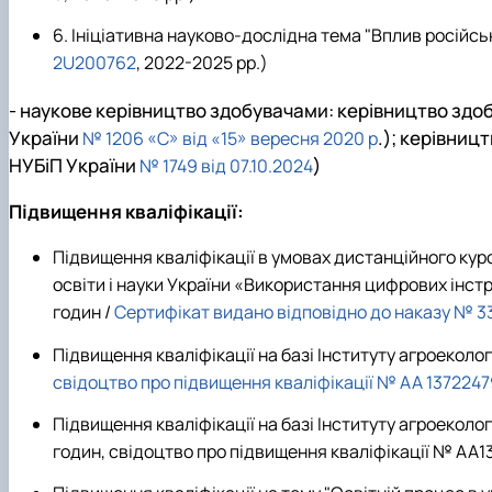
6. Ініціативна науково-дослідна тема "Вплив російс
2U200762
, 2022-2025 рр.)
- наукове керівництво здобувачами: керівництво здо
України
.); керівниц
№ 1206 «С» від «15» вересня 2020 р
НУБіП України
)
№ 1749 від 07.10.2024
Підвищення кваліфікації:
Підвищення кваліфікації в умовах дистанційного кур
освіти і науки України «Використання цифрових інстру
годин /
Сертифікат видано відповідно до наказу № 334
Підвищення кваліфікації на базі Інституту агроеколог
свідоцтво про підвищення кваліфікації № АА 137224
Підвищення кваліфікації на базі Інституту агроеколо
годин, свідоцтво про підвищення кваліфікації № АА