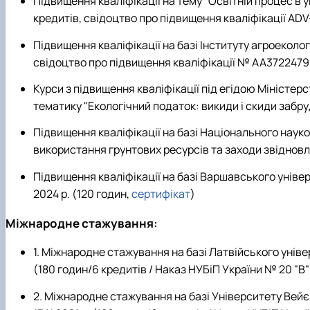
Підвищення кваліфікації на тему "Освітній процес в 
кредитів, свідоцтво про підвищення кваліфікації ADV
Підвищення кваліфікації на базі Інституту агроеколог
свідоцтво про підвищення кваліфікації № АА372247
Курси з підвищення кваліфікації під егідою Міністе
тематику "Екологічний податок: викиди і скиди забру
Підвищення кваліфікації на базі Національного науко
використання грунтових ресурсів та заходи звідновлен
Підвищення кваліфікації на базі Варшавського універс
2024 р. (120 годин,
сертифікат
)
Міжнародне стажування:
1. Міжнародне стажування на базі Латвійського універ
(180 годин/6 кредитів / Наказ НУБіП України № 20 "В" 
2.
Міжнародне стажування на базі Університету Вейє