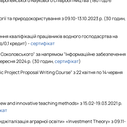
-європейського наукового співробітництва (180 год/6
ії та природокористування з 09.10-13.10.2023 р. (30 годин,
ення кваліфікацій працівників водного господасртва на
д/0,1 кредит)
-
сертифікат
.Н. Соколовського" за напрямом "Інформаційне забезпечення
вересня 2024 р. (30 годин,
сертифікат
)
Project Proposal Writing Course" з 22 квітня по 14 червня
ew and innovative teaching methods» з 15.02-19.03.2021 р.
кат
жіталізація аграрної освіти» «
Investment
Theory
» з 09.11-