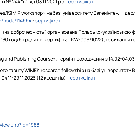
и № 244 "в" від 03.11.2021 р.) -
сертифікат
es/ISIMIP workshop» на базі університету Вагенінген, Нідерл
ua/node/114664
-
сертифікат
ічна доброчесність", організована Польсько-українською ф
. (180 год/6 кредитів, сертифікат KW-009/1022), посилання н
 and Publshing Course», термін проходження з 14.02-04.03.
го гарнту WIMEK research fellowship на базі університету 
04.11-29.11.2023 (12 кредитів) -
сертифікат
/view.php?id=1988