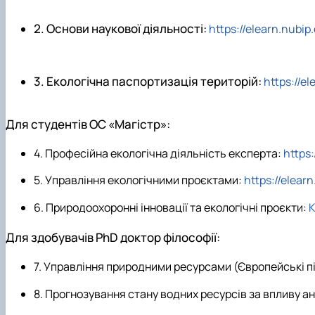
2.
Основи наукової діяльності:
https://elearn.nubi
3.
Екологічна паспортизація територій:
https://e
Для студентів ОС «Магістр»:
4.
Професійна екологічна діяльність експерта:
https
5.
Управління екологічними проєктами:
https://elear
6.
Природоохоронні інновації та екологічні проєкти:
К
Для здобувачів
PhD
доктор філософії:
7.
Управління природними ресурсами (Європейські п
8.
Прогнозування стану водних ресурсів за впливу а