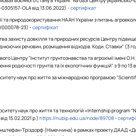
умовах воєнного стану в Україні" на базі Центру українсько
-0305157-OLA від 13.06.2022) -
сертифікат
ії та природокористування НААН України з питань агроеколог
9/000078-23) -
сертифікат
рства захисту довкілля та природних ресурсів Центру підвищ
днюючих речовин, розміщення відходів. Коди. Ставки" (3 го
вого Центру "Інститут грунтознавства та агрохімії імені О
ня родючості грунтів та їх екологічних функцій" з 9 по 13 
итету наук про життя за міжнародною програмою "Scientific 
ситету наук про життя та технологій «Internship program “N
від 15.02.2021 р.)
https://nubip.edu.ua/node/89708
-
сертифі
нштефан-Тріздорф (Німеччина) в рамках проекту ДААД «Дид