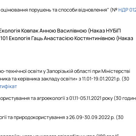
гія оцінювання порушень та способи відновлення" (№
НДР 01
1 Екологія Ковпак Анною Василівною (Наказ НУБіП
і 101 Екологія Гаць Анастасією Костянтинівною (Наказ
технічної освіти у Запорізькій області при Міністерстві
ка та керівника закладу освіти» з 11.01-19.01.2021 р. (30
тифікат
истування та агроекології з 01.11-05.11.2021 року (30 годин
огії та природокористування з 26.09-30.09.2022 р. (30