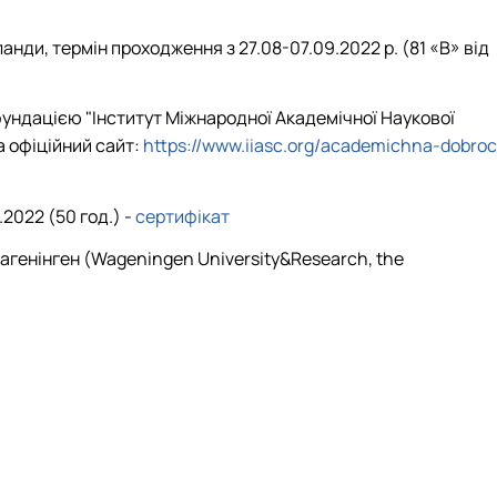
анди, термін проходження з 27.08-07.09.2022 р. (81 «В» від
ундацією "Інститут Міжнародної Академічної Наукової
а офіційний сайт:
https://www.iiasc.org/academichna-dobroc
2022 (50 год.) -
сертифікат
Вагенінген (Wageningen University&Research, the