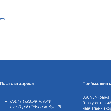
ocx
Поштова адреса
Приймальна к
03041, Україна, 
03041, Україна, м. Київ,
Горіхуватський 
вул. Героїв Оборони, буд. 15.
навчальний кор