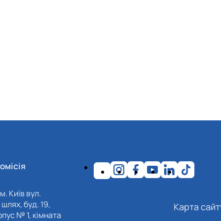
омісія
м. Київ вул.
шлях, буд. 19,
Карта сайт
пус № 1, кімната