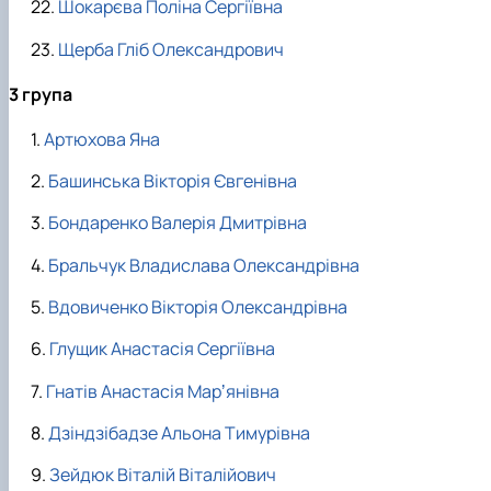
Шокарєва Поліна Сергіївна
Щерба Гліб Олександрович
3 група
Артюхова Яна
Башинська Вікторія Євгенівна
Бондаренко Валерія Дмитрівна
Бральчук Владислава Олександрівна
Вдовиченко Вікторія Олександрівна
Глущик Анастасія Сергіївна
Гнатів Анастасія Марʼянівна
Дзіндзібадзе Альона Тимурівна
Зейдюк Віталій Віталійович