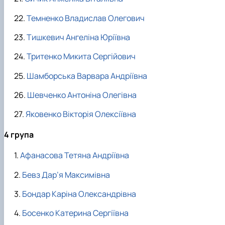
Темненко Владислав Олегович
Тишкевич Ангеліна Юріївна
Тритенко Микита Сергійович
Шамборська Варвара Андріївна
Шевченко Антоніна Олегівна
Яковенко Вікторія Олексіївна
4 група
Афанасова Тетяна Андріївна
Бевз Дар’я Максимівна
Бондар Каріна Олександрівна
Босенко Катерина Сергіївна