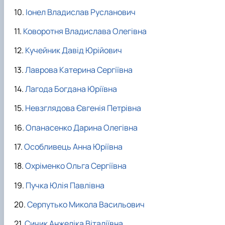
Іонел Владислав Русланович
Коворотня Владислава Олегівна
Кучейник Давід Юрійович
Лаврова Катерина Сергіївна
Лагода Богдана Юріївна
Невзглядова Євгенія Петрівна
Опанасенко Дарина Олегівна
Особливець Анна Юріївна
Охріменко Ольга Сергіївна
Пучка Юлія Павлівна
Серпутько Микола Васильович
Сичик Анжеліка Віталіївна