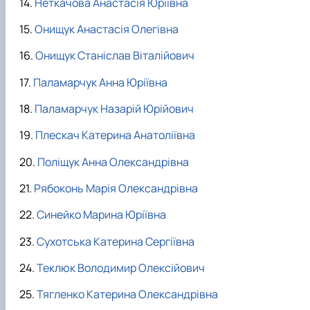
Неткачова Анастасія Юріївна
Онищук Анастасія Олегівна
Онищук Станіслав Віталійович
Паламарчук Анна Юріївна
Паламарчук Назарій Юрійович
Плескач Катерина Анатоліївна
Поліщук Анна Олександрівна
Рябоконь Марія Олександрівна
Синейко Марина Юріївна
Сухотська Катерина Сергіївна
Теклюк Володимир Олексійович
Тягленко Катерина Олександрівна