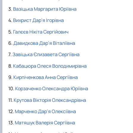
Вазіцька Маргарита Юріївна
Вихрист Дар’я Ігорівна
Галєєв Нікіта Сергійович
Давидкова Дар’я Віталіївна
Завіцька Єлизавета Сергіївна
Кабацюра Олеся Володимирівна
Кирпіченкова Анна Сергіївна
Корзаченко Олександра Юріївна
Крутова Вікторія Олександрівна
Марченко Дар’я Олексіївна
Матяшук Валерія Сергіївна