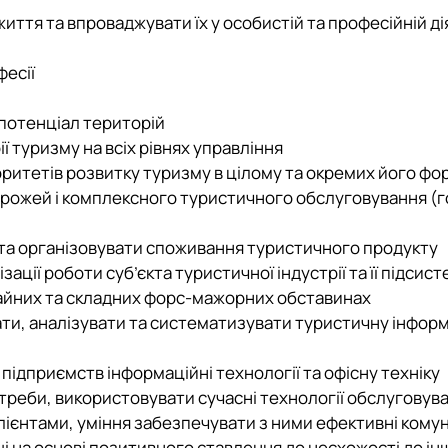
ття та впроваджувати їх у особистій та професійній ді
фесії
 потенціал територій
ії туризму на всіх рівнях управління
оритетів розвитку туризму в цілому та окремих його фор
дорожей і комплексного туристичного обслуговування (
 та організовувати споживання туристичного продукту
ації роботи суб’єкта туристичної індустрії та її підсист
чайних та складних форс-мажорних обставинах
вати, аналізувати та систематизувати туристичну інфо
підприємств інформаційні технології та офісну техніку
отреби, використовувати сучасні технології обслуговув
клієнтами, уміння забезпечувати з ними ефективні комун
 на основі позитивного ставлення до несхожості до інш