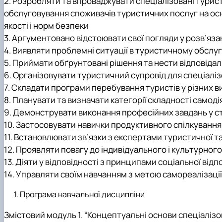
2. Розробляти та впроваджувати спеціалізовані турист
обслуговування споживачів туристичних послуг на осн
якості і норм безпеки
3. Аргументовано відстоювати свої погляди у розв’яз
4. Виявляти проблемні ситуації в туристичному обслуг
5. Приймати обґрунтовані рішення та нести відповідал
6. Організовувати туристичний супровід для спеціаліз
7. Складати програми перебування туристів у різних 
8. Планувати та визначати категорії складності само
9. Демонструвати виконання професійних завдань у с
10. Застосовувати навички продуктивного спілкування
11. Встановлювати зв’язки з експертами туристичної т
12. Проявляти повагу до індивідуального і культурног
13. Діяти у відповідності з принципами соціальної від
14. Управляти своїм навчанням з метою самореалізації
Програма навчальної дисципліни
Змістовий модуль 1.
“
Концептуальні основи спеціалізо