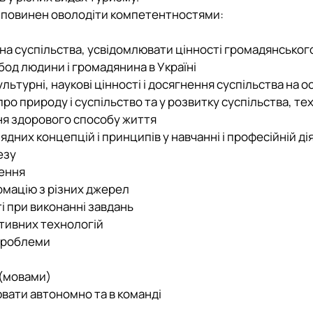
т повинен оволодіти компетентностями:
члена суспільства, усвідомлювати цінності громадянсько
бод людини і громадянина в Україні
льтурні, наукові цінності і досягнення суспільства на о
 про природу і суспільство та у розвитку суспільства, те
ння здорового способу життя
дних концепцій і принципів у навчанні і професійній ді
езу
лення
рмацію з різних джерел
ті при виконанні завдань
ативних технологій
 проблеми
 (мовами)
ювати автономно та в команді