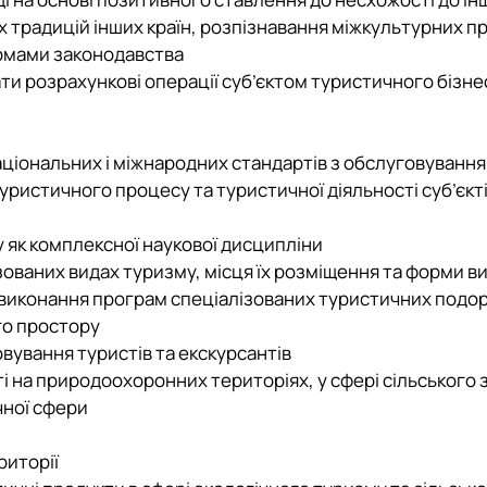
х традицій інших країн, розпізнавання міжкультурних п
ормами законодавства
ти розрахункові операції суб’єктом туристичного бізне
ціональних і міжнародних стандартів з обслуговування
ї туристичного процесу та туристичної діяльності суб’єк
 як комплексної наукової дисципліни
ізованих видах туризму, місця їх розміщення та форми 
ас виконання програм спеціалізованих туристичних под
го простору
говування туристів та екскурсантів
сті на природоохоронних територіях, у сфері сільського
чної сфери
риторії