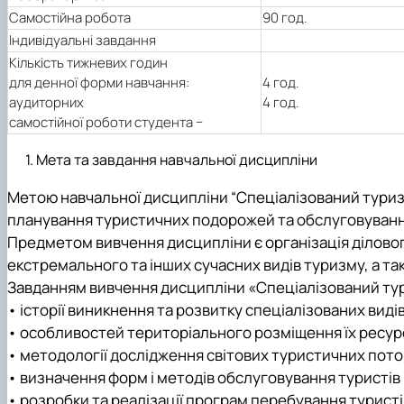
Самостійна робота
90 год.
Індивідуальні завдання
Кількість тижневих годин
для денної форми навчання:
4 год.
аудиторних
4 год.
самостійної роботи студента −
Мета та завдання навчальної дисципліни
Метою навчальної дисципліни “Спеціалізований туризм
планування туристичних подорожей та обслуговування
Предметом вивчення дисципліни є організація ділового
екстремального та інших сучасних видів туризму, а т
Завданням вивчення дисципліни «Спеціалізований тури
• історії виникнення та розвитку спеціалізованих виді
• особливостей територіального розміщення їх ресурс
• методології дослідження світових туристичних пот
• визначення форм і методів обслуговування туристів
• розробки та реалізації програм перебування туристів