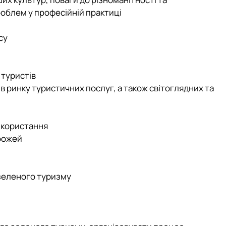
роблем у професійній практиці
су
 туристів
тів ринку туристичних послуг, а також світоглядних та
використання
орожей
 зеленого туризму