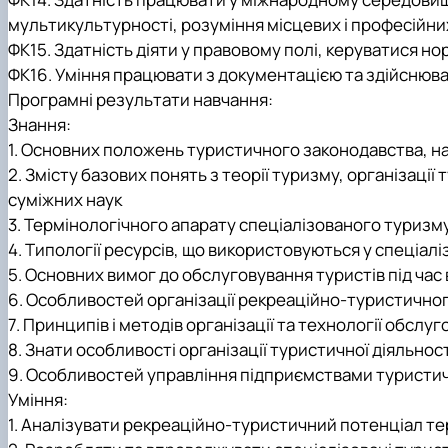
мультикультурності, розуміння місцевих і професійни
ФК15. Здатність діяти у правовому полі, керуватися н
ФК16. Уміння працювати з документацією та здійснюва
Програмні результати навчання:
Знання:
1. Основних положень туристичного законодавства, на
2. Змісту базових понять з теорії туризму, організаці
суміжних наук
3.
Термінологічного апарату спеціалізованого туризму
4.
Типології ресурсів, що використовуються у спеціал
5. Основних вимог до обслуговування туристів під ч
6. Особливостей організації рекреаційно-туристично
7. Принципів і методів організації та технології обслу
8. Знати особливості організації туристичної діяльно
9. Особливостей управління підприємствами туристи
Уміння:
1. Аналізувати рекреаційно-туристичний потенціал те