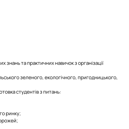
х знань та практичних навичок з організації
ільського зеленого, екологічного, пригодницького,
товка студентів з питань:
го ринку;
дорожей;