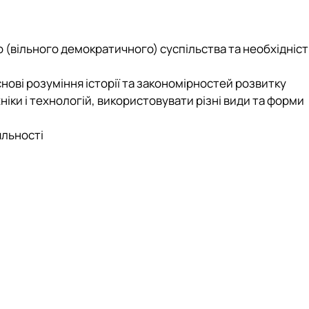
го (вільного демократичного) суспільства та необхідніст
снові розуміння історії та закономірностей розвитку
хніки і технологій, використовувати різні види та форми
яльності