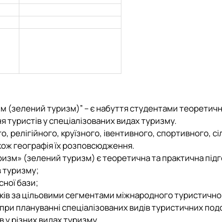
 (зелений туризм)” – є набуття студентами теоретични
 туристів у спеціалізованих видах туризму.
, релігійного, круїзного, івентивного, спортивного, с
акож географія їх розповсюдження.
зм» (зелений туризм) є теоретична та практична підго
в туризму;
ної бази;
оків за цільовими сегментами міжнародного туристично
 при плануванні спеціалізованих видів туристичних по
 у різних видах туризму.