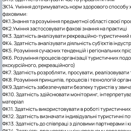
ЗК14. Уміння дотримуватись норм здорового способу жи
фаховими:
ФК1.Знання та розуміння предметної області своєї про
ФК2.Уміння застосовувати фахові знання на практиці
ФК3. Здатність аналізувати рекреаційно-туристичний
ФК4. Здатність аналізувати діяльність суб’єктів індустр
ФК5. Розуміння сучасних тенденцій і регіональних прі
ФК6. Розуміння процесів організації туристичних по
екскурсійного, рекреаційного)
ФК7. Здатність розробляти, просувати, реалізовувати
ФК8. Розуміння принципів, процесів і технологій організ
ФК9.Здатність забезпечувати безпеку туристів у зви
ФК10. Здатність здійснювати моніторинг, інтерпрету
матеріал
ФК11. Здатність використовувати в роботі туристичних 
ФК12. Здатність визначати індивідуальні туристичні п
ФК13. Здатність до співпраці з діловими партнерами і 
ФК14. Здатність працювати у міжнародному середовищі