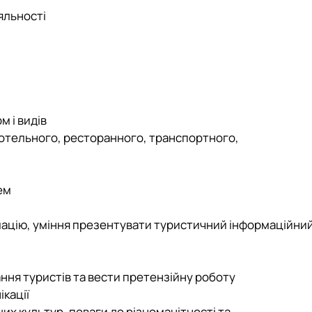
яльності
м і видів
готельного, ресторанного, транспортного,
ем
рмацію, уміння презентувати туристичний інформаційни
ання туристів та вести претензійну роботу
ікації
их культур, поваги до різноманітності та