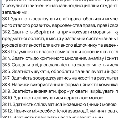
У результаті вивчення навчальної дисципліни студен
загальними:
ЗК1. Здатність реалізувати свої права і обов’язки як 
його сталого розвитку, верховенства права, прав і сво
ЗК2. Здатність зберігати та примножувати моральні, ку
предметної області, її місця у загальній системі знань
рухової активності для активного відпочинку та веде
ЗК
3.
Розуміння та власне осмислення основних світогля
ЗК4. Здатність до критичного мислення, аналізу і синт
ЗК5. Соціальна відповідальність та екологічність мис
ЗК6. Здатність шукати, обробляти та аналізувати інфо
ЗК7. Здатність зосереджуватись на якості та результа
ЗК8. Навички використання інформаційних та комунік
ЗК9. Здатність визначати, формулювати і вирішувати
ЗК10. Здатність спілкуватися державною мовою
ЗК11
.
Здатність спілкуватися іноземною (ними) мовою
ЗК12. Навички міжособистісної взаємодії, уміння прац
ЗК13. Здатність планувати час та управляти ним