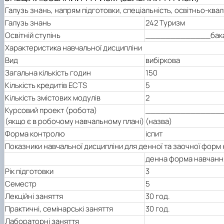
Галузь знань, напрям підготовки, спеціальність, освітньо-квал
Галузь знань
242 Туризм
Освітній ступінь
_____________бак
Характеристика навчальної дисципліни
Вид
вибіркова
Загальна кількість годин
150
Кількість кредитів ECTS
5
Кількість змістових модулів
2
Курсовий проект (робота)
_______________
(якщо є в робочому навчальному плані)
(назва)
Форма контролю
іспит
Показники навчальної дисципліни для денної та заочної форм
денна форма навчанн
Рік підготовки
3
Семестр
5
Лекційні заняття
30 год.
Практичні, семінарські заняття
30 год.
Лабораторні заняття