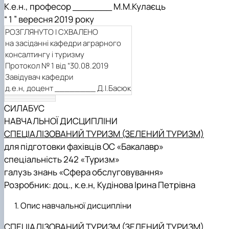
К.е.н., професор _______ М.М.Кулаєць
“ 1 ” вересня 2019 року
РОЗГЛЯНУТО І СХВАЛЕНО
на засіданні кафедри аграрного
консалтингу і туризму
Протокол № 1 від
“30.08.
2019
Завідувач кафедри
д.е.н, доцент ________ Д.І.Басюк
СИЛАБУС
НАВЧАЛЬНОЇ ДИСЦИПЛІНИ
СПЕЦІАЛІЗОВАНИЙ ТУРИЗМ (ЗЕЛЕНИЙ ТУРИЗМ)
для підготовки фахівців ОС «Бакалавр»
спеціальність 242 «Туризм»
галузь знань «Сфера обслуговування»
Розробник: доц., к.е.н, Кудінова Ірина Петрівна
Опис навчальної дисципліни
СПЕЦІАЛІЗОВАНИЙ ТУРИЗМ (ЗЕЛЕНИЙ ТУРИЗМ)