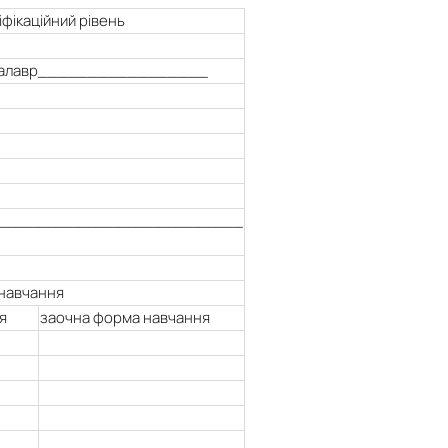
іфікаційний рівень
алавр_________________
_________________________
 навчання
я
заочна форма навчання