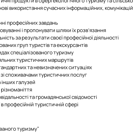
ичні продукти в сфері екологічного туризму та сільсь
ові використання сучасних інформаційних, комунікаційн
анні професійних завдань
овуванні і пропонувати шляхи їх розв’язання
ьність за результати своєї професійної діяльності
ованих груп туристів та екскурсантів
видах спеціалізованого туризму
діяльних туристичних маршрутів
тандартних та невизначених ситуаціях
 зі споживачами туристичних послуг
а інших галузей
о різноманіття
повідальності та громадянської свідомості
 в професійній туристичній сфері
ваного туризму”