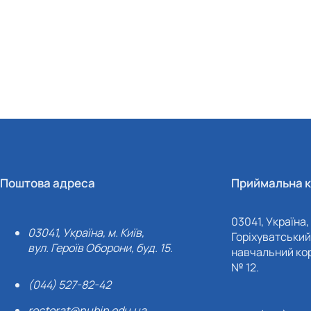
Поштова адреса
Приймальна к
03041, Україна, 
03041, Україна, м. Київ,
Горіхуватський 
вул. Героїв Оборони, буд. 15.
навчальний кор
№ 12.
(044) 527-82-42
rectorat@nubip.edu.ua