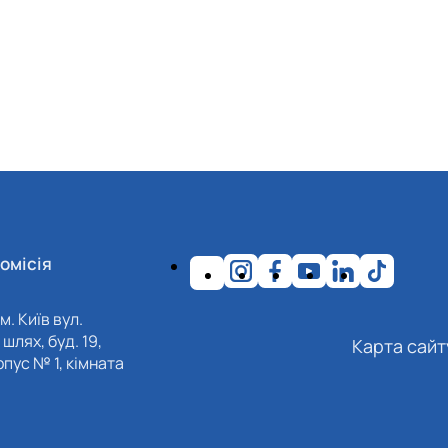
омісія
м. Київ вул.
шлях, буд. 19,
Карта сайт
пус № 1, кімната