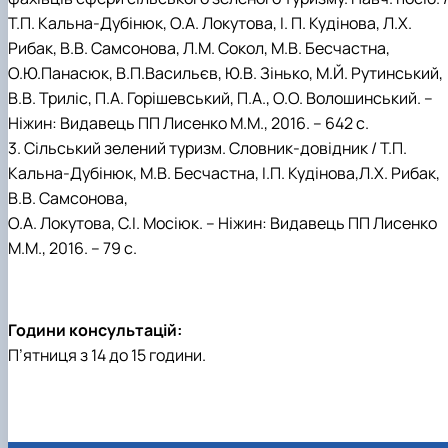
Т.П. Кальна-Дубінюк, О.А. Локутова, І. П. Кудінова, Л.Х.
Рибак, В.В. Самсонова, Л.М. Сокол, М.В. Бесчастна,
О.Ю.Панасюк, В.П.Васильєв, Ю.В. Зінько, М.Й. Рутинський,
В.В. Триліс, П.А. Горішевський, П.А., О.О. Волошинський. –
Ніжин: Видавець ПП Лисенко М.М., 2016. – 642 с.
3. Сільський зелений туризм. Словник-довідник / Т.П.
Кальна-Дубінюк, М.В. Бесчастна, І.П. Кудінова,Л.Х. Рибак,
В.В. Самсонова,
О.А. Локутова, С.І. Мосіюк. – Ніжин: Видавець ПП Лисенко
М.М., 2016. – 79 с.
Години консультацій:
П’ятниця з 14 до 15 години.