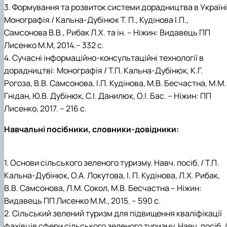
3. Формування та розвиток системи дорадництва в Україні
Монографія / Кальна-Дубінюк Т. П., Кудінова І.П.,
Самсонова В.В., Рибак Л.Х. та ін. – Ніжин: Видавець ПП
Лисенко М.М, 2014.– 332 с.
4. Сучасні інформаційно-консультаційні технології в
дорадництві: Монографія / Т.П. Кальна-Дубінюк, К.Г.
Рогоза, В.В. Самсонова, І.П. Кудінова, М.В. Бесчастна, М.М.
Гнідан, Ю.В. Дубінюк, С.І. Данилюк, О.І. Бас. – Ніжин: ПП
Лисенко, 2017. – 216 с.
Навчальні посібники, словники-довідники:
1. Основи сільського зеленого туризму. Навч. посіб. / Т.П.
Кальна-Дубінюк, О.А. Локутова, І. П. Кудінова, Л.Х. Рибак,
В.В. Самсонова, Л.М. Сокол, М.В. Бесчастна – Ніжин:
Видавець ПП Лисенко М.М., 2015. – 590 с.
2. Сільський зелений туризм для підвищення кваліфікації
фахівців сфери сільського зеленого туризму. Навч. посіб. 