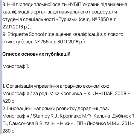
8. ННІ післядипломної освіти НУБіП України підвищення
кваліфікації з організації навчального процесу для
студенів спеціальності «Туризм» (свід. № 7850 від
22.11.2018 р.);
9. Etiquette School підвищення кваліфікації з ділового
етикету (свід. № 756 від 30.11.2018 р.).
Список основних публікацій
Монографії:
1. Організація управління аграрною економікою:
Монографія / за ред. М. Ф. Кропивка. – К. : ННЦ ІАЕ, 2008.–
420 с.
2. Інноваційні напрямки розвитку дорадництва:
Монографія / Stanley R.J., Кропивко М.Ф., Кальна-Дубінюк Т
П., Самсонова В.В. та ін. – Ніжин : ПП «Лисенко М.М.», 2011.
280 с.