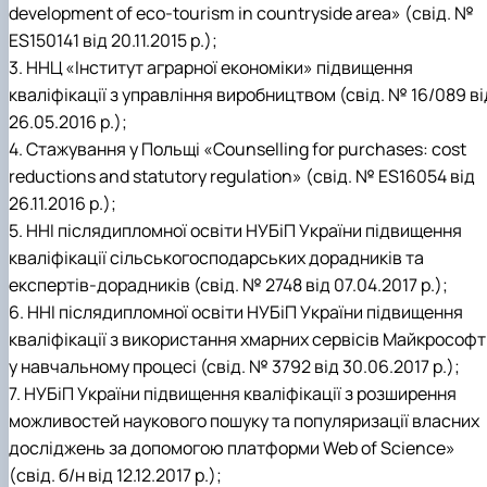
development of eco-tourism in countryside area» (свід. №
ES150141 від 20.11.2015 р.);
3. ННЦ «Інститут аграрної економіки» підвищення
кваліфікації з управління виробництвом (свід. № 16/089 ві
26.05.2016 р.);
4. Стажування у Польщі «Counselling for purchases: cost
reductions and statutory regulation» (свід. № ES16054 від
26.11.2016 р.);
5. ННІ післядипломної освіти НУБіП України підвищення
кваліфікації сільськогосподарських дорадників та
експертів-дорадників (свід. № 2748 від 07.04.2017 р.);
6. ННІ післядипломної освіти НУБіП України підвищення
кваліфікації з використання хмарних сервісів Майкрософт
у навчальному процесі (свід. № 3792 від 30.06.2017 р.);
7. НУБіП України підвищення кваліфікації з розширення
можливостей наукового пошуку та популяризації власних
досліджень за допомогою платформи Web of Science»
(свід. б/н від 12.12.2017 р.);