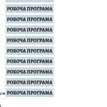
цтв
и