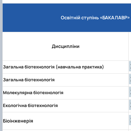
Сенат cтудентської організації факультету
Відомі постаті факультету
ІІ етап Всеукраїнської олімпіади з дисципліни "Загальна
Освітній ступінь «БАКАЛАВР»
Дисципліни
Загальна біотехнологія (навчальна практика)
Загальна біотехнологія
Молекулярна біотехнологія
Екологічна біотехнологія
Біоінженерія