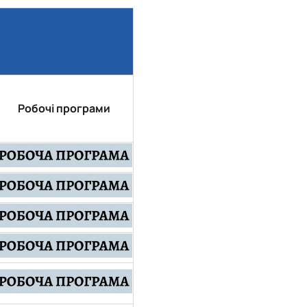
Забезпечення ОПП «Карантин рослин»
Забезпечення ОПП «Екологічна біотехнологія та біоенергетика
 екологія"
Забезпечення ОПП «Екологія та охорона навколишнього сере
Забезпечення ОПП «Екологічний контроль та аудит»
Робочі програми