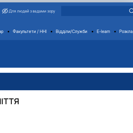
Для людей з вадами зору
ments
ар
Факультети / ННІ
Відділи/Служби
E-learn
Розкл
НІТТЯ
вища»