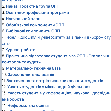
2.
Наказ Проектна група ОПП
3.
Освітньо-професійна програма
4.
Навчальний план
5.
Обов'язкові компоненти ОПП
6.
Вибіркові компоненти ОПП
-
Перелік дисциплін університету за вільним вибором сту
ента
7.
Курсові роботи
8.
Практична підготовка студентів за ОПП «Екологічни
контроль та аудит»
9.
Матеріально-технічна база
10.
Заохочення викладачів
11.
Заохочення та патріотичне виховання студентів
12.
Участь студентів у міжнародній діяльності
13.
Участь студентів у коференціях, наукова і дослідни
ька робота
14.
Неформальна освіта