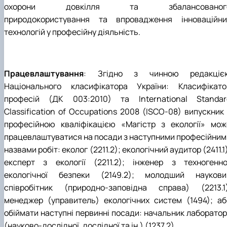
охорони довкілля та збалансованог
природокористування та впровадження інноваційни
технологій у професійну діяльність.
Працевлаштування
: Згідно з чинною редакціє
Національного класифікатора України: Класифікато
професій (ДК 003:2010) та International Standar
Classification of Occupations 2008 (ISCO-08) випускник 
професійною кваліфікацією «Магістр з екології» мож
працевлаштуватися на посади з наступними професійним
назвами робіт: еколог (2211.2); екологічний аудитор (2411.1
експерт з екології (2211.2); інженер з техногенно
екологічної безпеки (2149.2); молодший наукови
співробітник (природно-заповідна справа) (2213.1)
менеджер (управитель) екологічних систем (1494); аб
обіймати наступні первинні посади: начальник лабораторі
(науково-дослідної, дослідної та ін.) (1237.2).