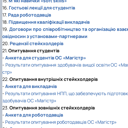
15.
М'які навички «soft skills»
16.
Гостьові лекції для студентів
17.
Рада роботодавців
18.
Підвищення кваліфікації викладачів
19.
Договори про співробітництво та організацію взає
овідносин з установами-партнерами
20.
Рецензії стейкхолдерів
21.
Опитування студентів
-
Анкета для студентів ОС «Магістр»
-
Результати опитування здобувачів вищої освіти ОС «Маг
стр»
22.
Опитування внутрішніх стейкхолдерів
-
Анкета для викладачів
-
Результати опитування НПП, що забезпечують підготовк
здобувачів ОС «Магістр»
23.
Опитування зовнішніх стейкхолдерів
-
Анкета для роботодавців
-
Результати опитування роботодавців ОС «Магістр»