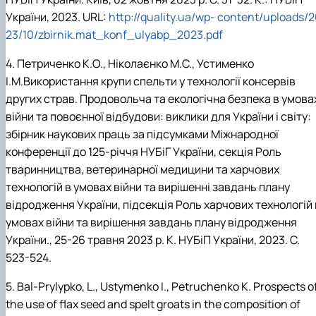
України, 2023. URL:
http://quality.ua/wp- content/uploads/
23/10/zbirnik.mat_konf_ulyabp_2023.pdf
4. Петриченко К.О., Ніколаєнко М.С., Устименко
І.М.Використання крупи спельти у технології консервів
других страв. Продовольча та екологічна безпека в умова
війни та повоєнної відбудови: виклики для України і світу:
збірник наукових праць за підсумками Міжнародної
конференції до 125-річчя НУБіГ України, секція Роль
тваринництва, ветеринарної медицини та харчових
технологій в умовах війни та вирішенні завдань плану
відродження України, підсекція Роль харчових технологій 
умовах війни та вирішення завдань плану відродження
України., 25-26 травня 2023 р. К. НУБіП України, 2023. С.
523-524.
5. Bal-Prylypko, L., Ustymenko I., Petruchenko K. Prospects o
the use of flax seed and spelt groats in the composition of