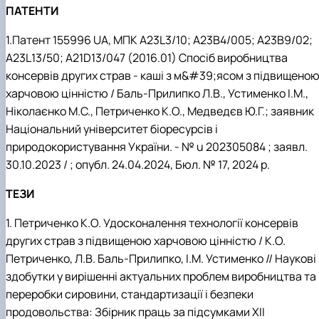
ПАТЕНТИ
1.Патент 155996 UA, МПК A23L3/10; A23B4/005; A23B9/02;
A23L13/50; A21D13/047 (2016.01) Спосіб виробництва
консервів других страв - каші з м&#39;ясом з підвищено
харчовою цінністю / Баль-Прилипко Л.В., Устименко І.М.,
Ніколаєнко М.С., Петриченко К.О., Медведєв Ю.Г.; заявник
Національний університет біоресурсів і
природокористування України. - № u 202305084 ; заявл.
30.10.2023 / ; опубл. 24.04.2024, Бюл. № 17, 2024 р.
ТЕЗИ
1. Петриченко К.О. Удосконалення технології консервів
других страв з підвищеною харчовою цінністю / К.О.
Петриченко, Л.В. Баль-Прилипко, І.М. Устименко // Наукові
здобутки у вирішенні актуальних проблем виробництва та
переробки сировини, стандартизації і безпеки
продовольства: Збірник праць за підсумками ХІІ