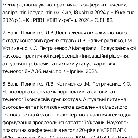
Міжнародної науково-практичної конференції вчених,
аспірантів і студентів (м. Київ, 18 квітня 2024 р.– 19 квітня
2024 р.). - К.: РВВ НУБіП України, 2024.– С. 81-82.
2. Баль-Прилипко, Л.В. Дослідження амінокислотного
складу консервів других страв / Л.В. Баль-прилипко, І.М.
Устименко, К.О. Петриченко // Матеріали ІІ Всеукраїнської
науково-практичної конференції «Інноваційні рішення,
актуальні проблеми та виклики у галузі харчових
технологій» // Зб. наук. пр. / – Ірпінь, 2024.
3. Баль-Прилипко, Л.В., Устименко І.М., Петриченко, К.О.
Чорнозерна спельта як перспективна сировина в
технології консервів других страв. Актуальні питання
сьогодення та післявоєнного відновлення сільського
господарства й екології: експертно-аналітичні складові
формування продовольчої стратегії України. Науково-
практична конференція з нагоди 20-річчя УЛЯБП АПК
НУБіП України. Київ, 02 жовтня 2023 р. C. 31-32. К.: НУБіП