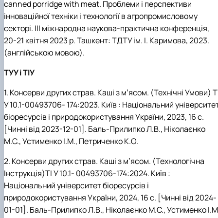
canned porridge with meat. Проблеми і перспективи
інноваційної техніки і технології в агропромисловому
секторі. III міжнародна наукова-практична конференція,
20-21 квітня 2023 р. Ташкент: ТДТУ ім. І. Каримова, 2023.
(англійською мовою).
ТУУ і ТІУ
1. Консерви других страв. Каші з мʼясом. (Технічні Умови) 
У 10.1-00493706- 174:2023. Київ : Національний університе
біоресурсів і природокористування України, 2023, 16 с.
[Чинні від 2023-12-01]. Баль-Прилипко Л.В., Ніколаєнко
М.С., Устименко І.М., Петриченко К.О.
2. Консерви других страв. Каші з мʼясом. (Технологічна
Інструкція)ТІ У 10.1- 00493706-174:2024. Київ :
Національний університет біоресурсів і
природокористування України, 2024, 16 с. [Чинні від 2024-
01-01]. Баль-Прилипко Л.В., Ніколаєнко М.С., Устименко І.М