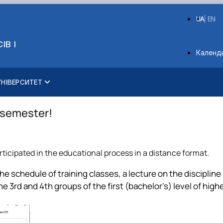
UA
EN
ІВ І
Depart
Календ
УНІВЕРСИТЕТ
Розклад та графік освітнього процесу
Друга вища освіта
Спорт
Сенат Студентської організації
Оплата за навчання та проживання
Ліцензія
Відрядження за кордон
Відпочинок на морі
Бакалавр / Bachelor
Наукова та інноваційна діяльність
Законодавча база
ЦКНО «Агропромисловий комплекс, лісове 
Досліднику та автору
Каталог наукових послуг
Керівництво
Система менеджменту
Уповноважена особа з 
Кабінет студента
Подвійний диплом
Культура і просвіта
Профком студентів і аспірантів
Поселення до гуртожитків
Організація освітнього процесу
Мобільність ERASMUS+
Видавництво
Магістерські програми / Master
Наукові новини
Положення
Обладнання НУБіП України
Звіт про проведення НТЗ
«SEB-2024»
Президент
Іспит на рівень волод
Положення про антикор
 semester!
Elearn
Міжнародні можливості
Автошкола
Студентські ради гуртожитків
Замовлення довідок
Система забезпечення якості освітнього процесу
Університети-партнери
Корпоративна пошта
Тематичні плани НДР
Методичні рекомендації, пам'ятки
Наукові журнали НУБіП України
«SEB-2025»
Ректорат
Історія університету
Національні нормативн
ЇВСЬКА ІНІЦІАТИВА – 2030»
Наукова бібліотека
Військова освіта
IQ-простір
Їдальні та буфети
Сертифікатні програми
Актуальні можливості
Оздоровчий центр
Підсумки наукової діяльності
Форми документів
Наукові журнали НУБіП України (English)
Вчена Рада
Видатні випускники та
Нормативно-правові ак
нням
Вибіркові дисципліни
Студентські квитки
Підвищення кваліфікації
Психологічна підтримка
Студентська наукова робота
Патентно-ліцензійна діяльність
Пам'ятка про проведення науково-технічни
Наглядова рада
Звіт ректора
Інформаційні ресурси 
rticipated in the educational process in a distance format.
Сторінка магістра
Центр вивчення мов
Інклюзивне середовище
Рада молодих вчених
Порядок планування та організації провед
Рада роботодавців
Пам'яті захисників Укра
Методичні роз’яснення
Стипендія
Наукові школи
Результати науково-технічних заходів
Благодійний фонд «Голо
Почесні доктори і про
Антикорупційні заходи
e schedule of training classes, a lecture on the discipline
Іноземні мови
Стартап школа НУБіП України
Монографії
Пресслужба
 3rd and 4th groups of the first (bachelor's) level of high
Працевлаштування
Університетський кур'
Вибори ректора
Програма розвитку унів