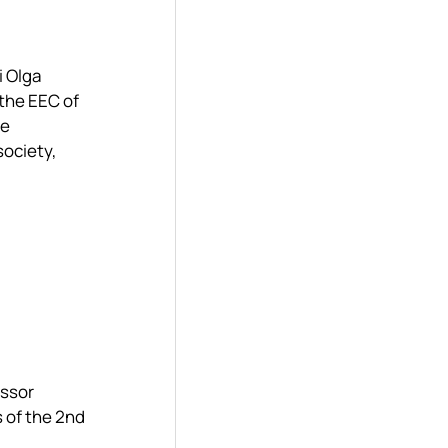
i Olga
 the EEC of
he
ociety,
essor
 of the 2nd