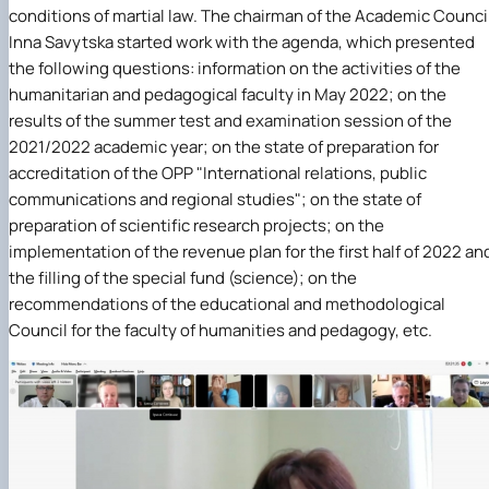
Іноземні мови
Їдальні та буфети
Центр вивчення мов
Психологічна підтримка
conditions of martial law. The chairman of the Academic Counci
Біоетична комісія
Рада молодих вчених
Методичні рекомендації, пам'ятки
ЦКНО «Агропромисловий комплекс, лісове і
Доступ до публічної інформації
Наглядова рада
Історія університету
Працевлаштування
Студентські квитки
Інклюзивне середовище
Наукові видання
садово-паркове господарство, ветеринарна
Наукові школи
Форми документів
Державні закупівлі
Рада роботодавців
Видатні випускники та працівники
Inna Savytska started work with the agenda, which presented
Наука для бізнесу
медицина»
Стартап школа НУБіП України
Патентно-ліцензійна діяльність
Досліднику та автору
Офіційна символіка
Благодійний фонд «Голосіївська ініціатива
Звіт ректора
the following questions: information on the activities of the
Обладнання НУБіП України
Звіт про проведення НТЗ
Каталог наукових послуг
Антикорупційні заходи
2020»
Пам'яті захисників України
humanitarian and pedagogical faculty in May 2022; on the
Наукові журнали НУБіП України
«SEB-2024»
Гендерна радниця
Почесні доктори і професори НУБіП України
Уповноважена особа з питань запобігання 
results of the summer test and examination session of the
Наукові журнали НУБіП України (English)
«SEB-2025»
Контактна інформація
виявлення корупції
Пресслужба
2021/2022 academic year; on the state of preparation for
Пам'ятка про проведення науково-технічни
Університетський кур'єр
Положення про антикорупційного
accreditation of the OPP "International relations, public
заходів
уповноваженого НУБіП України
Вибори ректора
communications and regional studies"; on the state of
Порядок планування та організації
Програма розвитку університету «Голосіївсь
Національні нормативно-правові акти
проведення НТЗ
ініціатива – 2025»
Нормативно-правові акти НУБіП України
preparation of scientific research projects; on the
Результати науково-технічних заходів
Інформаційні ресурси НАЗК
implementation of the revenue plan for the first half of 2022 an
Монографії
Методичні роз’яснення НАЗК
the filling of the special fund (science); on the
Антикорупційні заходи
recommendations of the educational and methodological
Council for the faculty of humanities and pedagogy, etc.