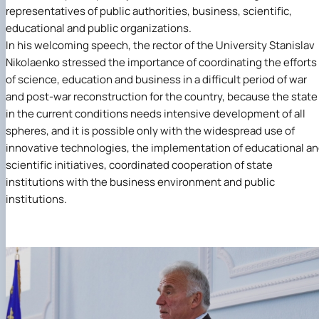
Іноземні мови
Їдальні та буфети
Центр вивчення мов
Психологічна підтримка
Біоетична комісія
Рада молодих вчених
Методичні рекомендації, пам'ятки
ЦКНО «Агропромисловий комплекс, лісове і
representatives of public authorities, business, scientific,
Доступ до публічної інформації
Наглядова рада
Історія університету
Працевлаштування
Студентські квитки
Інклюзивне середовище
Наукові видання
садово-паркове господарство, ветеринарна
Наукові школи
Форми документів
Державні закупівлі
Рада роботодавців
Видатні випускники та працівники
educational and public organizations.
Наука для бізнесу
медицина»
Стартап школа НУБіП України
Патентно-ліцензійна діяльність
Досліднику та автору
Офіційна символіка
Благодійний фонд «Голосіївська ініціатива
Звіт ректора
In his welcoming speech, the rector of the University
Stanislav
Обладнання НУБіП України
Звіт про проведення НТЗ
Каталог наукових послуг
Антикорупційні заходи
2020»
Пам'яті захисників України
Nikolaenko
stressed the importance of coordinating the efforts
Наукові журнали НУБіП України
«SEB-2024»
Гендерна радниця
Почесні доктори і професори НУБіП України
Уповноважена особа з питань запобігання 
of science, education and business in a difficult period of war
Наукові журнали НУБіП України (English)
«SEB-2025»
Контактна інформація
виявлення корупції
Пресслужба
and post-war reconstruction for the country, because the state
Пам'ятка про проведення науково-технічни
Університетський кур'єр
Положення про антикорупційного
in the current conditions needs intensive development of all
заходів
уповноваженого НУБіП України
Вибори ректора
Порядок планування та організації
spheres, and it is possible only with the widespread use of
Програма розвитку університету «Голосіївсь
Національні нормативно-правові акти
проведення НТЗ
ініціатива – 2025»
Нормативно-правові акти НУБіП України
innovative technologies, the implementation of educational a
Результати науково-технічних заходів
Інформаційні ресурси НАЗК
scientific initiatives, coordinated cooperation of state
Монографії
Методичні роз’яснення НАЗК
institutions with the business environment and public
Антикорупційні заходи
institutions.