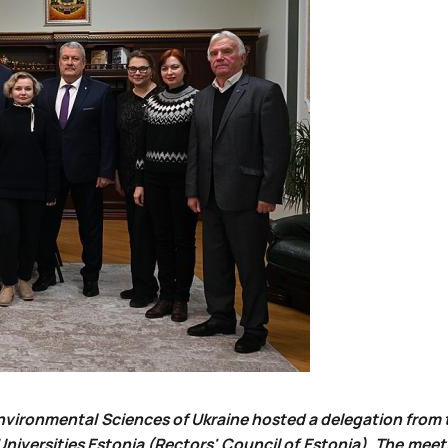
 Environmental Sciences of Ukraine hosted a delegation from
Universities Estonia (Rectors' Council of Estonia). The mee