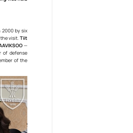
n 2000 by six
the visit.
Tiit
 AAVIKSOO
—
r of defense
member of the