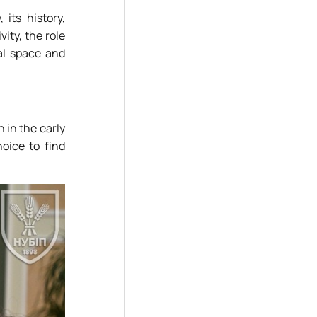
its history,
ity, the role
al space and
 in the early
oice to find