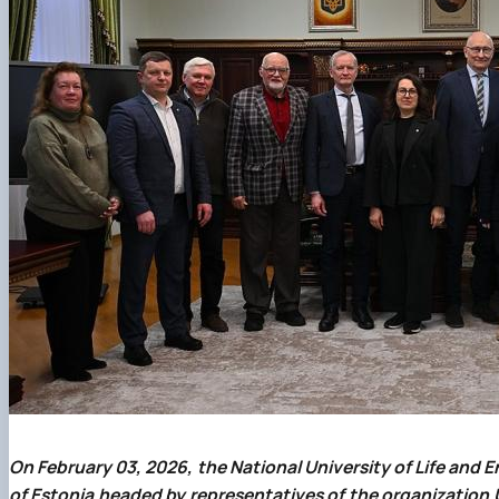
On February 03, 2026, the National University of Life and
of Estonia headed by representatives of the organization 