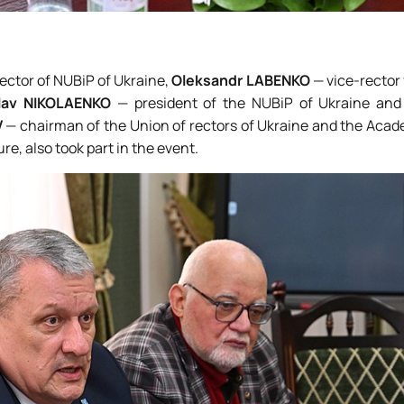
ector of NUBiP of Ukraine,
Oleksandr LABENKO
— vice-rector 
slav NIKOLAENKO
— president of the NUBiP of Ukraine and 
V
— chairman of the Union of rectors of Ukraine and the Acad
re, also took part in the event.