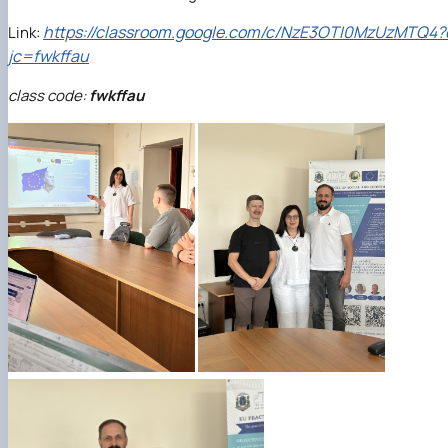
https://classroom.google.com/c/NzE3OTI0MzUzMTQ4?
Link:
jc=fwkffau
class code:
fwkffau