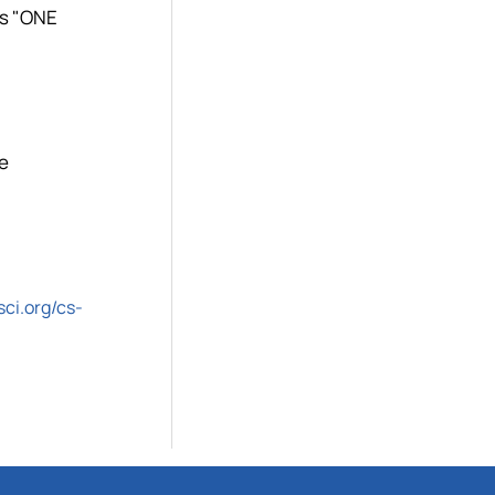
les "ONE
he
sci.org/cs-