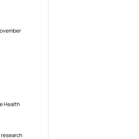
ovember
ne Health
y research