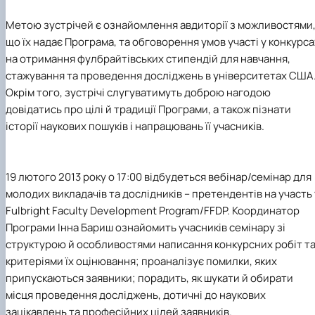
Іноземні мови
Їдальні та буфети
Центр вивчення мов
Психологічна підтримка
Біоетична комісія
Рада молодих вчених
Методичні рекомендації, пам'ятки
ЦКНО «Агропромисловий комплекс, лісове і
Доступ до публічної інформації
Наглядова рада
Історія університету
Працевлаштування
Студентські квитки
Інклюзивне середовище
Метою зустрічей є ознайомлення авдиторії з можливостями
Наукові видання
садово-паркове господарство, ветеринарна
Наукові школи
Форми документів
Державні закупівлі
Рада роботодавців
Видатні випускники та працівники
Наука для бізнесу
медицина»
Стартап школа НУБіП України
Патентно-ліцензійна діяльність
Досліднику та автору
Офіційна символіка
Благодійний фонд «Голосіївська ініціатива
Звіт ректора
що їх надає Програма, та обговорення умов участі у конкурса
Обладнання НУБіП України
Звіт про проведення НТЗ
Каталог наукових послуг
Антикорупційні заходи
2020»
Пам'яті захисників України
на отримання фулбрайтівських стипендій для навчання,
Наукові журнали НУБіП України
«SEB-2024»
Гендерна радниця
Почесні доктори і професори НУБіП України
Уповноважена особа з питань запобігання 
стажування та проведення досліджень в університетах США
Наукові журнали НУБіП України (English)
«SEB-2025»
Контактна інформація
виявлення корупції
Пресслужба
Окрім того, зустрічі слугуватимуть доброю нагодою
Пам'ятка про проведення науково-технічни
Університетський кур'єр
Положення про антикорупційного
довідатись про цілі й традиції Програми, а також пізнати
заходів
уповноваженого НУБіП України
Вибори ректора
історії наукових пошуків і напрацювань її учасників.
Порядок планування та організації
Програма розвитку університету «Голосіївсь
Національні нормативно-правові акти
проведення НТЗ
ініціатива – 2025»
Нормативно-правові акти НУБіП України
Результати науково-технічних заходів
Інформаційні ресурси НАЗК
Монографії
Методичні роз’яснення НАЗК
19 лютого 2013 року о 17:00 відбудеться вебінар/семінар для
Антикорупційні заходи
молодих викладачів та дослідників – претендентів на участь 
Fulbright Faculty Development Program/FFDP. Координатор
Програми Інна Бариш ознайомить учасників семінару зі
структурою й особливостями написання конкурсних робіт т
критеріями їх оцінювання; проаналізує помилки, яких
припускаються заявники; порадить, як шукати й обирати
місця проведення досліджень, дотичні до наукових
зацікавлень та професійних цілей заявників.